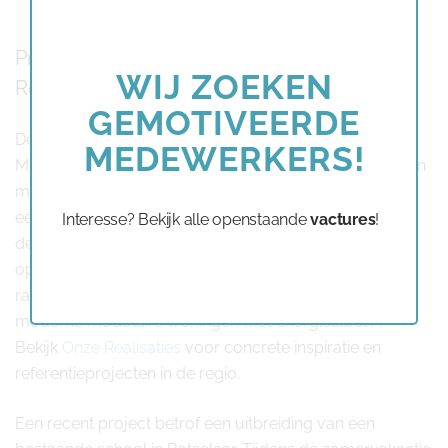
this
modu
Praktijkvoorbeelden van modulair bouwen in
WIJ ZOEKEN
Rotselaar
GEMOTIVEERDE
De verscheidenheid aan projecten die we bij
MEDEWERKERS!
Modulehome realiseren, illustreert de veelzijdigheid van
modulair bouwen Rotselaar. We hebben bijvoorbeeld
een volledig modulair kantoorgebouw gerealiseerd in
Interesse? Bekijk alle openstaande
vactures
!
de havenzone, een project dat binnen vijf maanden
opgeleverd werd. Ook families in de zuidelijke
randgemeenten van Rotselaar kozen voor onze
moderne modulaire woningen met energielabel A+++.
Bekijk
Onze Realisaties
voor concrete inspiratie en
referentieprojecten in de regio.
Een recent project betrof een uitbreiding van een