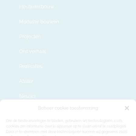
Houtkeletbouw
Modulair bouwen
Projecten
Ons verhaal
Realisaties
Atelier
Nieuws
Beheer cookie toestemming
Contact
Om de beste ervaringen te bieden, gebruiken wij technologieën zoals
cookies om informatie over je apparaat op te slaan en/of te raadplegen.
Door in te stemmen met deze technologieën kunnen wij gegevens zoals
info@modulehome.be