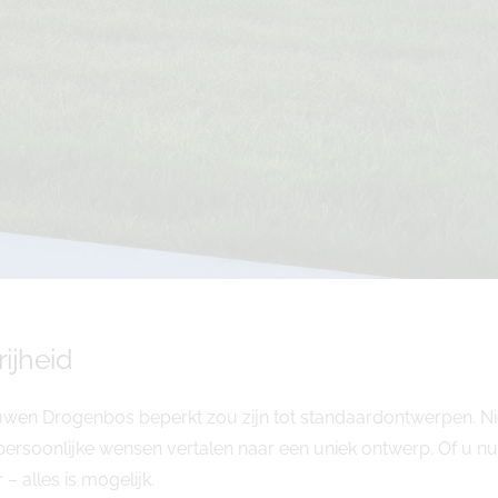
rijheid
uwen Drogenbos beperkt zou zijn tot standaardontwerpen. N
soonlijke wensen vertalen naar een uniek ontwerp. Of u nu k
 – alles is mogelijk.