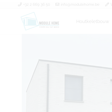
+32 2 669 36 50
info@modulehome.be
Houtkeletbouw