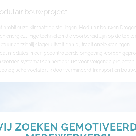
odulair bouwproject
et ambitieuze klimaatdoelstellingen. Modulair bouwen Drogen
en energiezuinige technieken die voorbereid zijn op de toe
uur aanzienlijk lager uitvalt dan bij traditionele woningen.
ordat modules in een gecontroleerde omgeving worden gepr
en worden systematisch hergebruikt voor volgende projecten. 
e ecologische voetafdruk door verminderd transport en bouwv
IJ ZOEKEN GEMOTIVEER