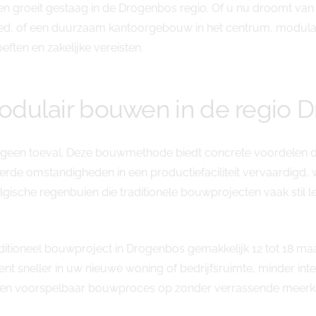
gen groeit gestaag in de Drogenbos regio. Of u nu droomt v
bied, of een duurzaam kantoorgebouw in het centrum, modula
ten en zakelijke vereisten.
dulair bouwen in de regio 
is geen toeval. Deze bouwmethode biedt concrete voordelen d
rde omstandigheden in een productiefaciliteit vervaardig
lgische regenbuien die traditionele bouwprojecten vaak sti
ditioneel bouwproject in Drogenbos gemakkelijk 12 tot 18 ma
kent sneller in uw nieuwe woning of bedrijfsruimte, minder i
en voorspelbaar bouwproces op zonder verrassende meerko