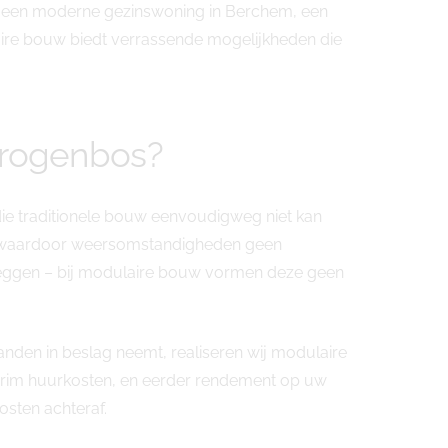
an een moderne gezinswoning in Berchem, een
ire bouw biedt verrassende mogelijkheden die
Drogenbos?
ie traditionele bouw eenvoudigweg niet kan
d, waardoor weersomstandigheden geen
l leggen – bij modulaire bouw vormen deze geen
anden in beslag neemt, realiseren wij modulaire
nterim huurkosten, en eerder rendement op uw
sten achteraf.