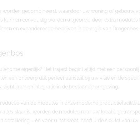
es worden gecombineerd, waardoor uw woning of gebouw volle
es kunnen eenvoudig worden uitgebreid door extra modules to
zinnen en expanderende bedrijven in de regio van Drogenbos.
ogenbos
ehome eigenlijk? Het traject begint altijd met een persoon
ten een ontwerp dat perfect aansluit bij uw visie en de spe
y, zichtlijnen en integratie in de bestaande omgeving.
oductie van de modules in onze moderne productiefaciliteit.
a alles klaar is, worden de modules naar uw locatie getransp
en detaillering – en voor u het weet, heeft u de sleutel van 