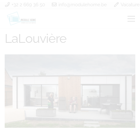
+32 2 669 36 50
info@modulehome.be
Vacature
Construction modulaire
LaLouvière