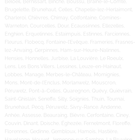
Beloeil, Bernissart, Binche, Boussu, Braine-le-Comte,
Brugelette, Brunehaut, Celles, Chapelle-lez-Herlaimont,
Charleroi, Chièvres, Chimay, Colfontaine, Comines-
Warneton, Courcelles, Dour, Ecaussinnes, Ellezelles,
Enghien, Erquelinnes, Estaimpuis, Estinnes, Farciennes,
Fleurus, Flobecq, Fontaine-l’Evêque, Frameries, Frasnes-
lez-Anvaing, Gerpinnes, Ham-sur-Heure-Nalinnes,
Hensies, Honnelles, Jurbise, La Louvière, Le Roeulx,
Lens, Les Bons Villers, Lessines, Leuze-en-Hainaut,
Lobbes, Manage, Merbes-le-Château, Momignies,
Mons, Mont-de-l’Enclus, Morlanwelz, Mouscron,
Péruwelz, Pont-à-Celles, Quaregnon, Quévy, Quiévrain,
Saint-Ghislain, Seneffe, Silly, Soignies, Thuin, Tournai,
Brunehaut, Pecq, Péruwelz, Sivry-Rance. Andenne,
Anhée, Assesse, Beauraing, Bièvre, Cerfontaine, Ciney,
Couvin, Dinant, Doische, Éghezée, Fernelmont, Floreffe,
Florennes, Gedinne, Gembloux, Hamois, Hastière,
Havelange, Houyet, Jemeppe-sur-Sambre, La Bruyère,