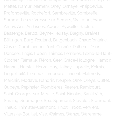
Mettet, Namur (Namen), Ohey, Onhaye, Philippeville,
Profondeville, Rochefort, Sambreville, Sombreffe,
Somme-Leuze, Vresse-sur-Semois, Walcourt, Yvoir,
Amay, Ans, Anthisnes, Awans, Aywaille, Baelen,
Bassenge, Berloz, Beyne-Heusay, Blegny, Braives,
Büllingen, Burg-Reuland, Butgenbach, Chaudfontaine,
Clavier, Comblain-au-Pont, Crisnée, Dalhem, Dison,
Donceel, Engis, Eupen, Faimes, Ferrières, Fexhe-le-Haut-
Clocher, Flémalle, Fléron, Geer, Grâce-Hollogne, Hamoir,
Hannut, Herstal, Herve, Huy, Jalhay, Juprelle, Kelmis,
Liège (Luik), Lierneux, Limbourg, Lincent, Malmedy,
Marchin, Modave, Nandrin, Neupré, Olne, Oreye, Ouffet,
Oupeye, Pepinster, Plombières, Raeren, Remicourt,
Saint-Georges-sur-Meuse, Saint-Nicolas, Sankt Vith,
Seraing, Soumagne, Spa, Sprimont, Stavelot, Stoumont,
Theux, Thimister-Clermont, Tinlot, Trooz, Verviers,
Villers-le-Bouillet, Visé, Waimes, Wanze, Waremme,