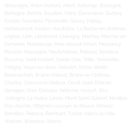
Wasseiges, Arlon (Aarlen), Attert, Aubange, Bastogne,
Bertogne, Bertrix, Bouillon, Chiny, Daverdisse, Durbuy,
Érezée, Fauvillers, Florenville, Gouvy, Habay,
Herbeumont, Hotton, Houffalize, La Roche-en-Ardenne,
Léglise, Libin, Libramont-Chevigny, Manhay, Marche-en-
Famenne, Martelange, Meix-devant-Virton, Messancy,
Musson, Nassogne, Neufchâteau, Paliseul, Rendeux,
Rouvroy, Saint-Hubert, Sainte-Ode, Tellin, Tenneville,
Tintigny, Vaux-sur-Sûre, Vielsalm, Virton, Wellin,
Beauvechain, Braine-l’Alleud, Braine-le-Château,
Chastre, Chaumont-Gistoux, Court-Saint-Étienne,
Genappe, Grez-Doiceau, Hélécine, Incourt, Ittre,
Jodoigne, La Hulpe, Lasne, Mont-Saint-Guibert, Nivelles,
Orp-Jauche, Ottignies-Louvain-la-Neuve, Perwez,
Ramillies, Rebecq, Rixensart, Tubize, Villers-la-Ville,
Walhain, Waterloo, Wavre.