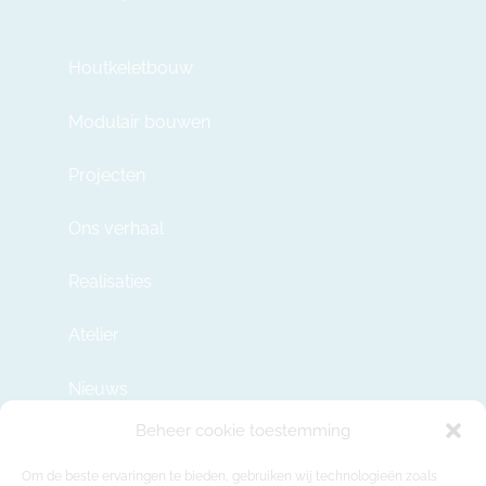
Houtkeletbouw
Modulair bouwen
Projecten
Ons verhaal
Realisaties
Atelier
Nieuws
Beheer cookie toestemming
Contact
Om de beste ervaringen te bieden, gebruiken wij technologieën zoals