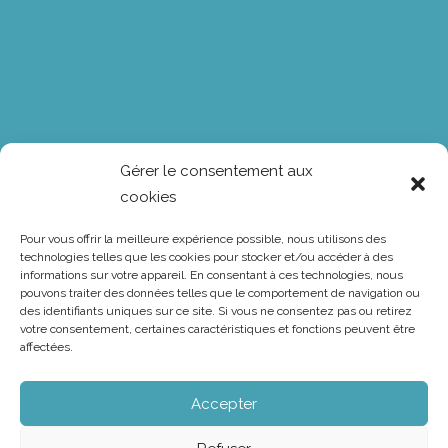
Tour virtuel
Gérer le consentement aux
cookies
Envie de découvrir nos maisons modulaires ? Vous
pouvez maintenant jeter un œil à l’une de nos
Pour vous offrir la meilleure expérience possible, nous utilisons des
créations. Grâce à notre visite virtuelle, il est possible
technologies telles que les cookies pour stocker et/ou accéder à des
informations sur votre appareil. En consentant à ces technologies, nous
de pénétrer à l’intérieur et, sans véritable visite, d’entrer
pouvons traiter des données telles que le comportement de navigation ou
en contact avec l’espace.
des identifiants uniques sur ce site. Si vous ne consentez pas ou retirez
votre consentement, certaines caractéristiques et fonctions peuvent être
affectées.
Accepter