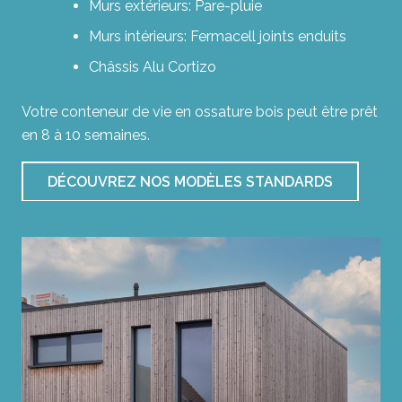
Murs extérieurs: Pare-pluie
Murs intérieurs: Fermacell joints enduits
Châssis Alu Cortizo
Votre conteneur de vie en ossature bois peut être prêt
en 8 à 10 semaines.
DÉCOUVREZ NOS MODÈLES STANDARDS