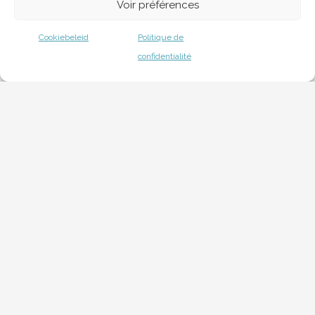
Voir préférences
Cookiebeleid
Politique de
confidentialité
Vous voulez savoir ce que nous avons fait ?
VOIR NOS RÉALISATIONS
Applications