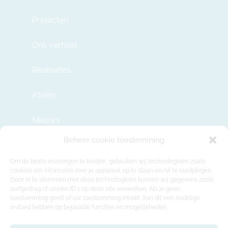
Projecten
Ons verhaal
Realisaties
Atelier
Nieuws
Beheer cookie toestemming
Contact
Om de beste ervaringen te bieden, gebruiken wij technologieën zoals
cookies om informatie over je apparaat op te slaan en/of te raadplegen.
Door in te stemmen met deze technologieën kunnen wij gegevens zoals
info@modulehome.be
surfgedrag of unieke ID's op deze site verwerken. Als je geen
toestemming geeft of uw toestemming intrekt, kan dit een nadelige
+32 2 669 36 50
invloed hebben op bepaalde functies en mogelijkheden.
Maatschappelijke Zetel