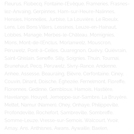
Fleurus, Flobecq, Fontaine-l’Evêque, Frameries, Frasnes-
lez-Anvaing, Gerpinnes, Ham-sur-Heure-Nalinnes,
Hensies, Honnelles, Jurbise, La Louvière, Le Roeulx,
Lens, Les Bons Villers, Lessines, Leuze-en-Hainaut,
Lobbes, Manage, Merbes-le-Château, Momignies,
Mons, Mont-de-l’Enclus, Morlanwelz, Mouscron,
Péruwelz, Pont-à-Celles, Quaregnon, Quévy, Quiévrain,
Saint-Ghislain, Seneffe, Silly, Soignies, Thuin, Tournai,
Brunehaut, Pecq, Péruwelz, Sivry-Rance. Andenne,
Anhée, Assesse, Beauraing, Bièvre, Cerfontaine, Ciney,
Couvin, Dinant, Doische, Éghezée, Fernelmont, Floreffe,
Florennes, Gedinne, Gembloux, Hamois, Hastière,
Havelange, Houyet, Jemeppe-sur-Sambre, La Bruyère,
Mettet, Namur (Namen), Ohey, Onhaye, Philippeville,
Profondeville, Rochefort, Sambreville, Sombreffe,
Somme-Leuze, Vresse-sur-Semois, Walcourt, Yvoir,
Amay, Ans, Anthisnes, Awans, Aywaille, Baelen,