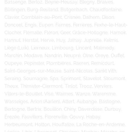
Bassenge, Berloz, Beyne-Heusay, Blegny, Braives,
Büllingen, Burg-Reuland, Butgenbach, Chaudfontaine,
Clavier, Comblain-au-Pont, Crisnée, Dalhem, Dison,
Donceel, Engis, Eupen, Faimes, Ferrières, Fexhe-le-Haut-
Clocher, Flémalle, Fléron, Geer, Grâce-Hollogne, Hamoir,
Hannut, Herstal, Herve, Huy, Jalhay, Juprelle, Kelmis,
Liège (Luik), Lierneux, Limbourg, Lincent, Malmedy,
Marchin, Modave, Nandrin, Neupré, Olne, Oreye, Ouffet,
Oupeye, Pepinster, Plombières, Raeren, Remicourt,
Saint-Georges-sur-Meuse, Saint-Nicolas, Sankt Vith,
Seraing, Soumagne, Spa, Sprimont, Stavelot, Stoumont,
Theux, Thimister-Clermont, Tinlot, Trooz, Verviers,
Villers-le-Bouillet, Visé, Waimes, Wanze, Waremme,
Wasseiges, Arlon (Aarlen), Attert, Aubange, Bastogne,
Bertogne, Bertrix, Bouillon, Chiny, Daverdisse, Durbuy,
Érezée, Fauvillers, Florenville, Gouvy, Habay,
Herbeumont, Hotton, Houffalize, La Roche-en-Ardenne,