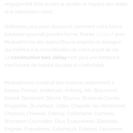
engagement total envers la qualité, le respect des délais
et la satisfaction client.
N’attendez plus pour découvrir comment votre future
habitation pourrait prendre forme. Prenez
Contact
avec
ModuleHome dès aujourd’hui et entamez le dialogue
qui mènera à la concrétisation de votre projet de vie.
La
construction bois Jalhay
n’est plus une tendance,
c’est l’avenir de ‘habitat durable et confortable.
Modulehome
construit des maisons notamment à :
Aiseau-Presles, Anderlues, Antoing, Ath, Beaumont,
Beloeil, Bernissart, Binche, Boussu, Braine-le-Comte,
Brugelette, Brunehaut, Celles, Chapelle-lez-Herlaimont,
Charleroi, Chièvres, Chimay, Colfontaine, Comines-
Warneton, Courcelles, Dour, Ecaussinnes, Ellezelles,
Enghien, Erquelinnes, Estaimpuis, Estinnes, Farciennes,