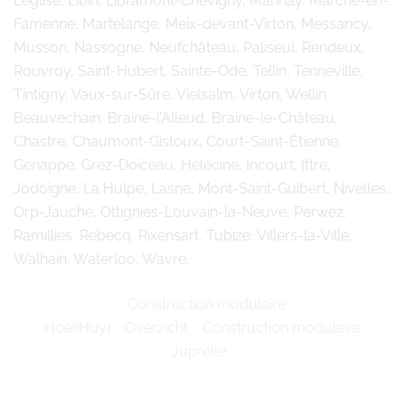
Léglise, Libin, Libramont-Chevigny, Manhay, Marche-en-
Famenne, Martelange, Meix-devant-Virton, Messancy,
Musson, Nassogne, Neufchâteau, Paliseul, Rendeux,
Rouvroy, Saint-Hubert, Sainte-Ode, Tellin, Tenneville,
Tintigny, Vaux-sur-Sûre, Vielsalm, Virton, Wellin,
Beauvechain, Braine-l’Alleud, Braine-le-Château,
Chastre, Chaumont-Gistoux, Court-Saint-Étienne,
Genappe, Grez-Doiceau, Hélécine, Incourt, Ittre,
Jodoigne, La Hulpe, Lasne, Mont-Saint-Guibert, Nivelles,
Orp-Jauche, Ottignies-Louvain-la-Neuve, Perwez,
Ramillies, Rebecq, Rixensart, Tubize, Villers-la-Ville,
Walhain, Waterloo, Wavre.
Construction modulaire
Hoei(Huy)
Overzicht
Construction modulaire
Juprelle