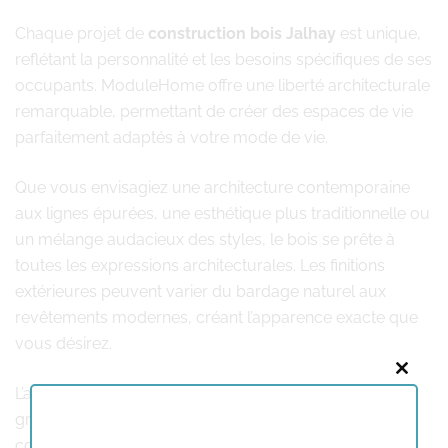
Chaque projet de
construction bois Jalhay
est unique,
reflétant la personnalité et les besoins spécifiques de ses
occupants. ModuleHome offre une liberté architecturale
remarquable, permettant de créer des espaces de vie
parfaitement adaptés à votre mode de vie.
Que vous envisagiez une architecture contemporaine
aux lignes épurées, une esthétique plus traditionnelle ou
un mélange audacieux des styles, le bois se prête à
toutes les expressions architecturales. Les finitions
extérieures peuvent varier du bardage naturel aux
revêtements modernes, créant l’apparence exacte que
vous désirez.
Close
L’aménagement intérieur bénéficie également d’une
this
grande flexibilité : espaces ouverts favorisant la
modu
convivialité, pièces modulables évoluant selon vos