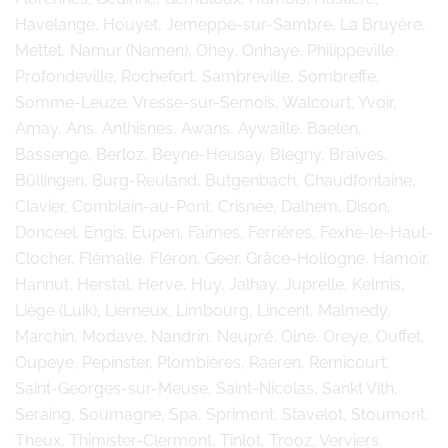
Havelange, Houyet, Jemeppe-sur-Sambre, La Bruyère,
Mettet, Namur (Namen), Ohey, Onhaye, Philippeville,
Profondeville, Rochefort, Sambreville, Sombreffe,
Somme-Leuze, Vresse-sur-Semois, Walcourt, Yvoir,
Amay, Ans, Anthisnes, Awans, Aywaille, Baelen,
Bassenge, Berloz, Beyne-Heusay, Blegny, Braives,
Büllingen, Burg-Reuland, Butgenbach, Chaudfontaine,
Clavier, Comblain-au-Pont, Crisnée, Dalhem, Dison,
Donceel, Engis, Eupen, Faimes, Ferrières, Fexhe-le-Haut-
Clocher, Flémalle, Fléron, Geer, Grâce-Hollogne, Hamoir,
Hannut, Herstal, Herve, Huy, Jalhay, Juprelle, Kelmis,
Liège (Luik), Lierneux, Limbourg, Lincent, Malmedy,
Marchin, Modave, Nandrin, Neupré, Olne, Oreye, Ouffet,
Oupeye, Pepinster, Plombières, Raeren, Remicourt,
Saint-Georges-sur-Meuse, Saint-Nicolas, Sankt Vith,
Seraing, Soumagne, Spa, Sprimont, Stavelot, Stoumont,
Theux, Thimister-Clermont, Tinlot, Trooz, Verviers,