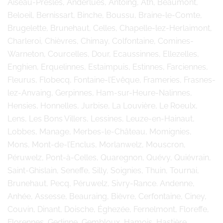
Aiseau-Presles, Anderlues, Antoing, Ath, Beaumont,
Beloeil, Bernissart, Binche, Boussu, Braine-le-Comte,
Brugelette, Brunehaut, Celles, Chapelle-lez-Herlaimont,
Charleroi, Chièvres, Chimay, Colfontaine, Comines-
Warneton, Courcelles, Dour, Ecaussinnes, Ellezelles,
Enghien, Erquelinnes, Estaimpuis, Estinnes, Farciennes,
Fleurus, Flobecq, Fontaine-l’Evêque, Frameries, Frasnes-
lez-Anvaing, Gerpinnes, Ham-sur-Heure-Nalinnes,
Hensies, Honnelles, Jurbise, La Louvière, Le Roeulx,
Lens, Les Bons Villers, Lessines, Leuze-en-Hainaut,
Lobbes, Manage, Merbes-le-Château, Momignies,
Mons, Mont-de-l’Enclus, Morlanwelz, Mouscron,
Péruwelz, Pont-à-Celles, Quaregnon, Quévy, Quiévrain,
Saint-Ghislain, Seneffe, Silly, Soignies, Thuin, Tournai,
Brunehaut, Pecq, Péruwelz, Sivry-Rance. Andenne,
Anhée, Assesse, Beauraing, Bièvre, Cerfontaine, Ciney,
Couvin, Dinant, Doische, Éghezée, Fernelmont, Floreffe,
Florennes, Gedinne, Gembloux, Hamois, Hastière,