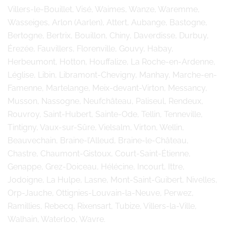
Villers-le-Bouillet, Visé, Waimes, Wanze, Waremme,
Wasseiges, Arlon (Aarlen), Attert, Aubange, Bastogne,
Bertogne, Bertrix, Bouillon, Chiny, Daverdisse, Durbuy,
Érezée, Fauvillers, Florenville, Gouvy, Habay,
Herbeumont, Hotton, Houffalize, La Roche-en-Ardenne,
Léglise, Libin, Libramont-Chevigny, Manhay, Marche-en-
Famenne, Martelange, Meix-devant-Virton, Messancy,
Musson, Nassogne, Neufchâteau, Paliseul, Rendeux,
Rouvroy, Saint-Hubert, Sainte-Ode, Tellin, Tenneville,
Tintigny, Vaux-sur-Sûre, Vielsalm, Virton, Wellin,
Beauvechain, Braine-l’Alleud, Braine-le-Château,
Chastre, Chaumont-Gistoux, Court-Saint-Étienne,
Genappe, Grez-Doiceau, Hélécine, Incourt, Ittre,
Jodoigne, La Hulpe, Lasne, Mont-Saint-Guibert, Nivelles,
Orp-Jauche, Ottignies-Louvain-la-Neuve, Perwez,
Ramillies, Rebecq, Rixensart, Tubize, Villers-la-Ville,
Walhain, Waterloo, Wavre.