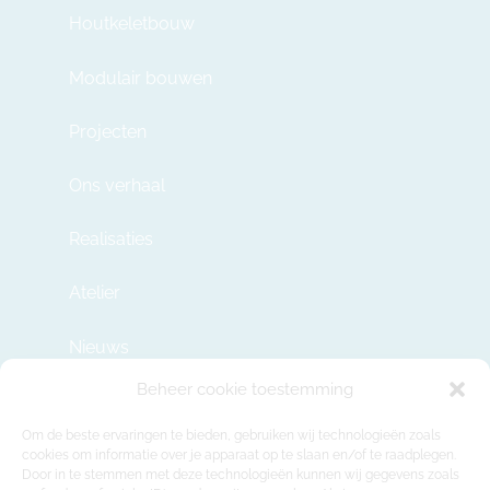
Houtkeletbouw
Modulair bouwen
Projecten
Ons verhaal
Realisaties
Atelier
Nieuws
Beheer cookie toestemming
Contact
Om de beste ervaringen te bieden, gebruiken wij technologieën zoals
cookies om informatie over je apparaat op te slaan en/of te raadplegen.
Door in te stemmen met deze technologieën kunnen wij gegevens zoals
info@modulehome.be