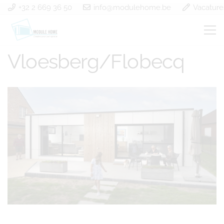
+32 2 669 36 50
info@modulehome.be
Vacature
Construction bois
Vloesberg/Flobecq