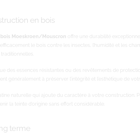
struction en bois
n bois Moeskroen/Mouscron
offre une durabilité exceptionne
fficacement le bois contre les insectes, l’humidité et les ch
raditionnelles.
ue des essences résistantes ou des revêtements de protection 
nt généralement à préserver l’intégrité et l’esthétique de vot
tine naturelle qui ajoute du caractère à votre construction. Po
r la teinte d’origine sans effort considérable.
ong terme