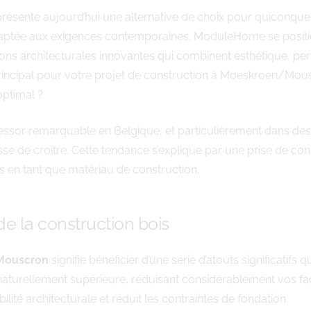
résente aujourd’hui une alternative de choix pour quiconque
daptée aux exigences contemporaines. ModuleHome se posit
ions architecturales innovantes qui combinent esthétique, pe
rincipal pour votre projet de construction à Moeskroen/Mous
optimal ?
 un essor remarquable en Belgique, et particulièrement d
e de croître. Cette tendance s’explique par une prise de co
 en tant que matériau de construction.
e la construction bois
/Mouscron
signifie bénéficier d’une série d’atouts significatifs
e naturellement supérieure, réduisant considérablement vos fa
ité architecturale et réduit les contraintes de fondation.