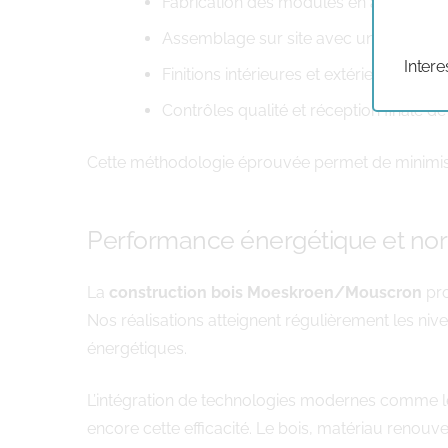
Fabrication des modules en atelier dan
Assemblage sur site avec une précisio
Intere
Finitions intérieures et extérieures sel
Contrôles qualité et réception finale de
Cette méthodologie éprouvée permet de minimiser
Performance énergétique et no
La
construction bois Moeskroen/Mouscron
pr
Nos réalisations atteignent régulièrement les n
énergétiques.
L’intégration de technologies modernes comme l
encore cette efficacité. Le bois, matériau renou