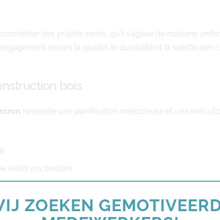
oncrétiser des projets variés, qu’il s’agisse de maisons unifa
gagement envers la qualité, la durabilité et la satisfaction cl
onstruction bois
scron
nécessite une planification méticuleuse et une exécutio
té
ée selon vos besoins
é aux normes locales
IJ ZOEKEN GEMOTIVEER
s fondations