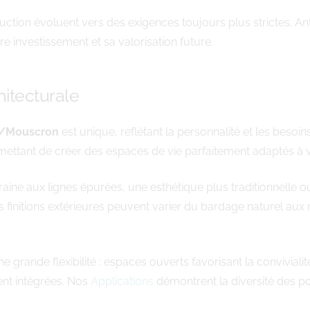
ction évoluent vers des exigences toujours plus strictes. An
re investissement et sa valorisation future.
chitecturale
n/Mouscron
est unique, reflétant la personnalité et les bes
rmettant de créer des espaces de vie parfaitement adaptés à 
ne aux lignes épurées, une esthétique plus traditionnelle o
Les finitions extérieures peuvent varier du bardage naturel a
 grande flexibilité : espaces ouverts favorisant la convivial
ent intégrées. Nos
Applications
démontrent la diversité des po