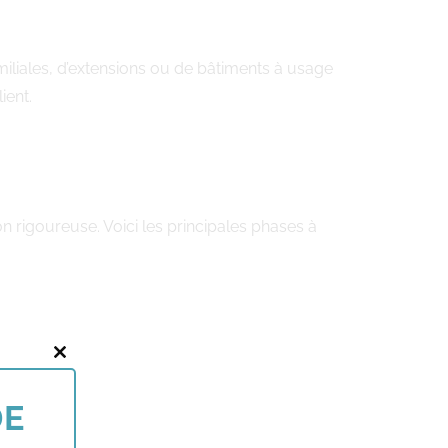
miliales, d’extensions ou de bâtiments à usage
ient.
n rigoureuse. Voici les principales phases à
Close
this
DE
module