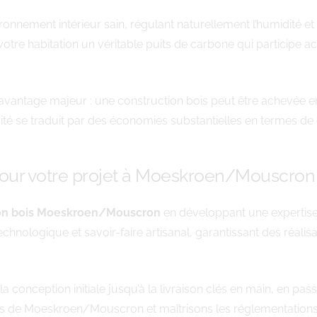
ronnement intérieur sain, régulant naturellement l’humidité e
e votre habitation un véritable puits de carbone qui participe a
 avantage majeur : une construction bois peut être achevée 
acité se traduit par des économies substantielles en termes d
our votre projet à Moeskroen/Mouscron
ion bois Moeskroen/Mouscron
en développant une expertise 
nologique et savoir-faire artisanal, garantissant des réalisa
conception initiale jusqu’à la livraison clés en main, en pas
s de Moeskroen/Mouscron et maîtrisons les réglementations l