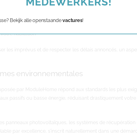
MEDEWERKERS!
s des conditions optimales
n millimétrique
sse? Bekijk alle openstaande
vactures
!
on vos choix esthétiques
 votre habitation
 les imprévus et de respecter les délais annoncés, un aspect
rmes environnementales
oposée par ModuleHome répond aux standards les plus exige
iveaux passifs ou basse énergie, réduisant drastiquement vot
es panneaux photovoltaïques, les systèmes de récupération 
velable par excellence, s’inscrit naturellement dans une déma