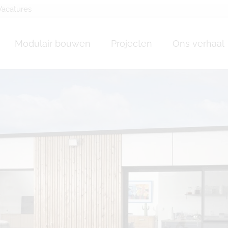
Vacatures
ois Moeskroen/Mous
Modulair bouwen
Projecten
Ons verhaal