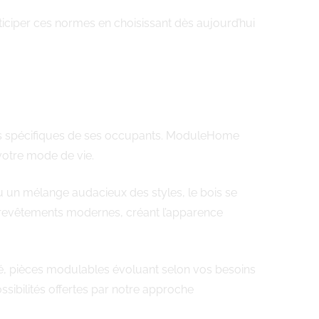
ticiper ces normes en choisissant dès aujourd’hui
oins spécifiques de ses occupants. ModuleHome
votre mode de vie.
u un mélange audacieux des styles, le bois se
ux revêtements modernes, créant l’apparence
ité, pièces modulables évoluant selon vos besoins
ssibilités offertes par notre approche