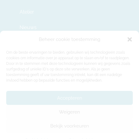
Atelier
Nieuws
Beheer cookie toestemming
Contact
Om de beste ervaringen te bieden, gebruiken wij technologieën zoals
cookies om informatie over je apparaat op te slaan en/of te raadplegen.
Door in te stemmen met deze technologieën kunnen wij gegevens zoals
info@modulehome.be
surfgedrag of unieke ID's op deze site verwerken. Als je geen
toestemming geeft of uw toestemming intrekt, kan dit een nadelige
+32 2 669 36 50
invloed hebben op bepaalde functies en mogelijkheden.
Maatschappelijke Zetel
Felix Roggemanskaai 7b, 1501 Buizingen
Accepteren
Productie-atelier en showroom
Weigeren
Rue de la Déportation 218, 1480 Tubeke
Bekijk voorkeuren
© 2021 Modulehome |
Algemene voorwaarden
|