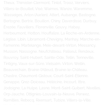
Theux, Thimister-Clermont, Tinlot, Trooz, Verviers,
Villers-le-Bouillet, Visé, Waimes, Wanze, Waremme,
Wasseiges, Arlon (Aarlen), Attert, Aubange, Bastogne,
Bertogne, Bertrix, Bouillon, Chiny, Daverdisse, Durbuy,
Érezée, Fauvillers, Florenville, Gouvy, Habay,
Herbeumont, Hotton, Houffalize, La Roche-en-Ardenne,
Léglise, Libin, Libramont-Chevigny, Manhay, Marche-en-
Famenne, Martelange, Meix-devant-Virton, Messancy,
Musson, Nassogne, Neufchâteau, Paliseul, Rendeux,
Rouvroy, Saint-Hubert, Sainte-Ode, Tellin, Tenneville,
Tintigny, Vaux-sur-Sûre, Vielsalm, Virton, Wellin,
Beauvechain, Braine-l’Alleud, Braine-le-Château,
Chastre, Chaumont-Gistoux, Court-Saint-Étienne,
Genappe, Grez-Doiceau, Hélécine, Incourt, Ittre,
Jodoigne, La Hulpe, Lasne, Mont-Saint-Guibert, Nivelles,
Orp-Jauche, Ottignies-Louvain-la-Neuve, Perwez,
Ramillies, Rebecq, Rixensart, Tubize, Villers-la-Ville,