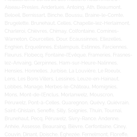
Aiseau-Presles, Anderlues, Antoing, Ath, Beaumont,
Beloeil, Bernissart, Binche, Boussu, Braine-le-Comte,
Brugelette, Brunehaut, Celles, Chapelle-lez-Herlaimont,
Charleroi, Chièvres, Chimay, Colfontaine, Comines-
Warneton, Courcelles, Dour, Ecaussinnes, Ellezelles,
Enghien, Erquelinnes, Estaimpuis, Estinnes, Farciennes,
Fleurus, Flobecq, Fontaine-l’Evêque, Frameries, Frasnes-
lez-Anvaing, Gerpinnes, Ham-sur-Heure-Nalinnes,
Hensies, Honnelles, Jurbise, La Louvière, Le Roeulx,
Lens, Les Bons Villers, Lessines, Leuze-en-Hainaut,
Lobbes, Manage, Merbes-le-Château, Momignies,
Mons, Mont-de-l’Enclus, Morlanwelz, Mouscron,
Péruwelz, Pont-à-Celles, Quaregnon, Quévy, Quiévrain,
Saint-Ghislain, Seneffe, Silly, Soignies, Thuin, Tournai,
Brunehaut, Pecq, Péruwelz, Sivry-Rance. Andenne,
Anhée, Assesse, Beauraing, Bièvre, Cerfontaine, Ciney,
Couvin, Dinant, Doische, Éghezée, Fernelmont, Floreffe,