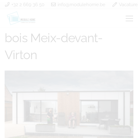
+32 2 669 36 50
info@modulehome.be
Vacature
Construction à ossature
bois Meix-devant-
Virton