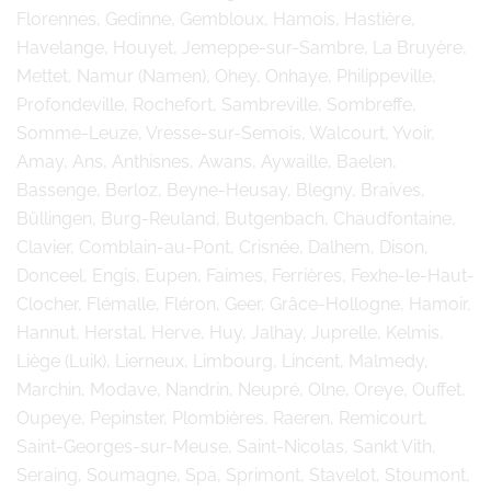
Florennes, Gedinne, Gembloux, Hamois, Hastière,
Havelange, Houyet, Jemeppe-sur-Sambre, La Bruyère,
Mettet, Namur (Namen), Ohey, Onhaye, Philippeville,
Profondeville, Rochefort, Sambreville, Sombreffe,
Somme-Leuze, Vresse-sur-Semois, Walcourt, Yvoir,
Amay, Ans, Anthisnes, Awans, Aywaille, Baelen,
Bassenge, Berloz, Beyne-Heusay, Blegny, Braives,
Büllingen, Burg-Reuland, Butgenbach, Chaudfontaine,
Clavier, Comblain-au-Pont, Crisnée, Dalhem, Dison,
Donceel, Engis, Eupen, Faimes, Ferrières, Fexhe-le-Haut-
Clocher, Flémalle, Fléron, Geer, Grâce-Hollogne, Hamoir,
Hannut, Herstal, Herve, Huy, Jalhay, Juprelle, Kelmis,
Liège (Luik), Lierneux, Limbourg, Lincent, Malmedy,
Marchin, Modave, Nandrin, Neupré, Olne, Oreye, Ouffet,
Oupeye, Pepinster, Plombières, Raeren, Remicourt,
Saint-Georges-sur-Meuse, Saint-Nicolas, Sankt Vith,
Seraing, Soumagne, Spa, Sprimont, Stavelot, Stoumont,