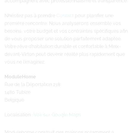
accompagnent avec professionnalisme et transparence.
N’hésitez pas à prendre
Contact
pour planifier une
première rencontre. Nous analyserons ensemble vos
besoins, votre budget et vos contraintes spécifiques afin
de vous proposer une solution parfaitement adaptée.
Votre rêve d’habitation durable et confortable à Meix-
devant-Virton peut devenir réalité plus rapidement que
vous ne l’imaginez.
ModuleHome
Rue de la Déportation 218
1480 Tubize
Belgique
Localisation :
Voir sur Google Maps
Modulehome
construit des maisons notamment à :