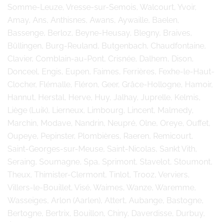
Somme-Leuze, Vresse-sur-Semois, Walcourt, Yvoir,
Amay, Ans, Anthisnes, Awans, Aywaille, Baelen,
Bassenge, Berloz, Beyne-Heusay, Blegny, Braives,
Büllingen, Burg-Reuland, Butgenbach, Chaudfontaine,
Clavier, Comblain-au-Pont, Crisnée, Dalhem, Dison,
Donceel, Engis, Eupen, Faimes, Ferrières, Fexhe-le-Haut-
Clocher, Flémalle, Fléron, Geer, Grâce-Hollogne, Hamoir,
Hannut, Herstal, Herve, Huy, Jalhay, Juprelle, Kelmis,
Liège (Luik), Lierneux, Limbourg, Lincent, Malmedy,
Marchin, Modave, Nandrin, Neupré, Olne, Oreye, Ouffet,
Oupeye, Pepinster, Plombières, Raeren, Remicourt,
Saint-Georges-sur-Meuse, Saint-Nicolas, Sankt Vith,
Seraing, Soumagne, Spa, Sprimont, Stavelot, Stoumont,
Theux, Thimister-Clermont, Tinlot, Trooz, Verviers,
Villers-le-Bouillet, Visé, Waimes, Wanze, Waremme,
Wasseiges, Arlon (Aarlen), Attert, Aubange, Bastogne,
Bertogne, Bertrix, Bouillon, Chiny, Daverdisse, Durbuy,