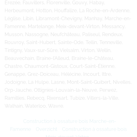
Érezée, Fauvillers, Florenville, Gouvy, Habay,
Herbeumont, Hotton, Houffalize, La Roche-en-Ardenne,
Léglise, Libin, Libramont-Chevigny, Manhay, Marche-en-
Famenne, Martelange, Meix-devant-Virton, Messancy,
Musson, Nassogne, Neufchâteau, Paliseul, Rendeux,
Rouvroy, Saint-Hubert, Sainte-Ode, Tellin, Tenneville,
Tintigny, Vaux-sur-Sûre, Vielsalm, Virton, Wellin,
Beauvechain, Braine-l’Alleud, Braine-le-Château,
Chastre, Chaumont-Gistoux, Court-Saint-Étienne,
Genappe, Grez-Doiceau, Hélécine, Incourt, Ittre,
Jodoigne, La Hulpe, Lasne, Mont-Saint-Guibert, Nivelles,
Orp-Jauche, Ottignies-Louvain-la-Neuve, Perwez,
Ramillies, Rebecq, Rixensart, Tubize, Villers-la-Ville,
Walhain, Waterloo, Wavre.
Construction à ossature bois Marche-en-
Famenne
Overzicht
Construction à ossature bois