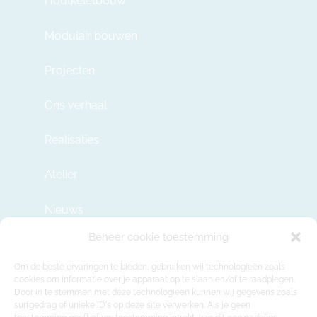
Houtkeletbouw
Modulair bouwen
Projecten
Ons verhaal
Realisaties
Atelier
Nieuws
Beheer cookie toestemming
Contact
Om de beste ervaringen te bieden, gebruiken wij technologieën zoals
cookies om informatie over je apparaat op te slaan en/of te raadplegen.
Door in te stemmen met deze technologieën kunnen wij gegevens zoals
info@modulehome.be
surfgedrag of unieke ID's op deze site verwerken. Als je geen