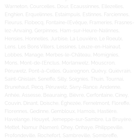
Warneton, Courcelles, Dour, Ecaussinnes, Ellezelles,
Enghien, Erquelinnes, Estaimpuis, Estinnes, Farciennes,
Fleurus, Flobecq, Fontaine-l’Evêque, Frameries, Frasnes-
lez-Anvaing, Gerpinnes, Ham-sur-Heure-Nalinnes,
Hensies, Honnelles, Jurbise, La Louvière, Le Roeulx,
Lens, Les Bons Villers, Lessines, Leuze-en-Hainaut,
Lobbes, Manage, Merbes-le-Château, Momignies,
Mons, Mont-de-l’Enclus, Morlanwelz, Mouscron,
Péruwelz, Pont-à-Celles, Quaregnon, Quévy, Quiévrain,
Saint-Ghislain, Seneffe, Silly, Soignies, Thuin, Tournai,
Brunehaut, Pecq, Péruwelz, Sivry-Rance. Andenne,
Anhée, Assesse, Beauraing, Bièvre, Cerfontaine, Ciney,
Couvin, Dinant, Doische, Éghezée, Fernelmont, Floreffe,
Florennes, Gedinne, Gembloux, Hamois, Hastière,
Havelange, Houyet, Jemeppe-sur-Sambre, La Bruyère,
Mettet, Namur (Namen), Ohey, Onhaye, Philippeville,
Profondeville, Rochefort, Sambreville, Sombreffe,