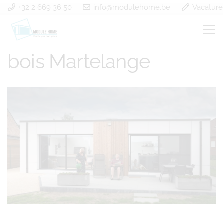
+32 2 669 36 50
info@modulehome.be
Vacature
Construction à ossature
bois Martelange