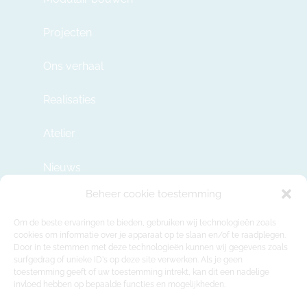
Projecten
Ons verhaal
Realisaties
Atelier
Nieuws
Beheer cookie toestemming
Contact
Om de beste ervaringen te bieden, gebruiken wij technologieën zoals
cookies om informatie over je apparaat op te slaan en/of te raadplegen.
Door in te stemmen met deze technologieën kunnen wij gegevens zoals
info@modulehome.be
surfgedrag of unieke ID's op deze site verwerken. Als je geen
toestemming geeft of uw toestemming intrekt, kan dit een nadelige
+32 2 669 36 50
invloed hebben op bepaalde functies en mogelijkheden.
Maatschappelijke Zetel