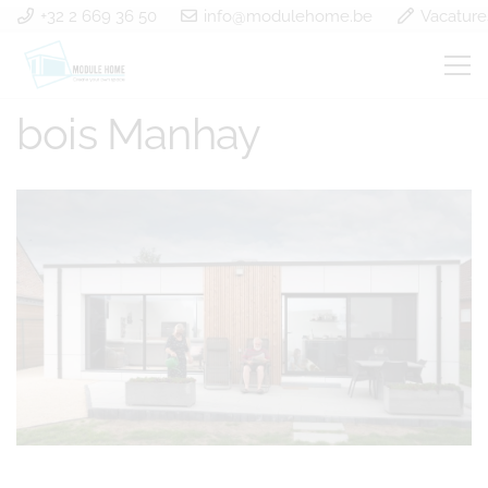
+32 2 669 36 50
info@modulehome.be
Vacature
Construction à ossature
bois Manhay