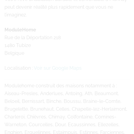
peut devenir réalité plus rapidement que vous ne
l’imaginez.
ModuleHome
Rue de la Déportation 218
1480 Tubize
Belgique
Localisation :
Voir sur Google Maps
Modulehome
construit des maisons notamment à :
Aiseau-Presles, Anderlues, Antoing, Ath, Beaumont,
Beloeil, Bernissart, Binche, Boussu, Braine-le-Comte,
Brugelette, Brunehaut, Celles, Chapelle-lez-Herlaimont,
Charleroi, Chièvres, Chimay, Colfontaine, Comines-
Warneton, Courcelles, Dour, Ecaussinnes, Ellezelles,
Enghien, Erquelinnes, Estaimpuis, Estinnes, Farciennes,