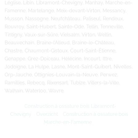
Léglise, Libin, Libramont-Chevigny, Manhay, Marche-en-
Famenne, Martelange, Meix-devant-Virton, Messancy,
Musson, Nassogne, Neufchâteau, Paliseul, Rendeux,
Rouvroy, Saint-Hubert, Sainte-Ode, Tellin, Tenneville,
Tintigny, Vaux-sur-Sûre, Vielsalm, Virton, Wellin,
Beauvechain, Braine-l’Alleud, Braine-le-Château,
Chastre, Chaumont-Gistoux, Court-Saint-Étienne,
Genappe, Grez-Doiceau, Hélécine, Incourt, Ittre,
Jodoigne, La Hulpe, Lasne, Mont-Saint-Guibert, Nivelles,
Orp-Jauche, Ottignies-Louvain-la-Neuve, Perwez,
Ramillies, Rebecq, Rixensart, Tubize, Villers-la-Ville,
Walhain, Waterloo, Wavre.
Construction à ossature bois Libramont-
Chevigny
Overzicht
Construction à ossature bois
Marche-en-Famenne