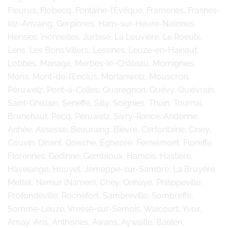
Fleurus, Flobecq, Fontaine-l’Evêque, Frameries, Frasnes-
lez-Anvaing, Gerpinnes, Ham-sur-Heure-Nalinnes,
Hensies, Honnelles, Jurbise, La Louvière, Le Roeulx,
Lens, Les Bons Villers, Lessines, Leuze-en-Hainaut,
Lobbes, Manage, Merbes-le-Château, Momignies,
Mons, Mont-de-l’Enclus, Morlanwelz, Mouscron,
Péruwelz, Pont-à-Celles, Quaregnon, Quévy, Quiévrain,
Saint-Ghislain, Seneffe, Silly, Soignies, Thuin, Tournai,
Brunehaut, Pecq, Péruwelz, Sivry-Rance. Andenne,
Anhée, Assesse, Beauraing, Bièvre, Cerfontaine, Ciney,
Couvin, Dinant, Doische, Éghezée, Fernelmont, Floreffe,
Florennes, Gedinne, Gembloux, Hamois, Hastière,
Havelange, Houyet, Jemeppe-sur-Sambre, La Bruyère,
Mettet, Namur (Namen), Ohey, Onhaye, Philippeville,
Profondeville, Rochefort, Sambreville, Sombreffe,
Somme-Leuze, Vresse-sur-Semois, Walcourt, Yvoir,
Amay, Ans, Anthisnes, Awans, Aywaille, Baelen,