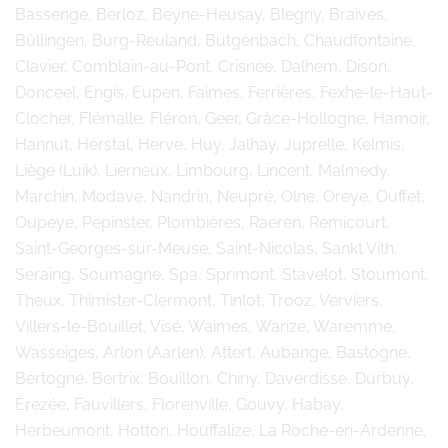
Bassenge, Berloz, Beyne-Heusay, Blegny, Braives,
Büllingen, Burg-Reuland, Butgenbach, Chaudfontaine,
Clavier, Comblain-au-Pont, Crisnée, Dalhem, Dison,
Donceel, Engis, Eupen, Faimes, Ferrières, Fexhe-le-Haut-
Clocher, Flémalle, Fléron, Geer, Grâce-Hollogne, Hamoir,
Hannut, Herstal, Herve, Huy, Jalhay, Juprelle, Kelmis,
Liège (Luik), Lierneux, Limbourg, Lincent, Malmedy,
Marchin, Modave, Nandrin, Neupré, Olne, Oreye, Ouffet,
Oupeye, Pepinster, Plombières, Raeren, Remicourt,
Saint-Georges-sur-Meuse, Saint-Nicolas, Sankt Vith,
Seraing, Soumagne, Spa, Sprimont, Stavelot, Stoumont,
Theux, Thimister-Clermont, Tinlot, Trooz, Verviers,
Villers-le-Bouillet, Visé, Waimes, Wanze, Waremme,
Wasseiges, Arlon (Aarlen), Attert, Aubange, Bastogne,
Bertogne, Bertrix, Bouillon, Chiny, Daverdisse, Durbuy,
Érezée, Fauvillers, Florenville, Gouvy, Habay,
Herbeumont, Hotton, Houffalize, La Roche-en-Ardenne,