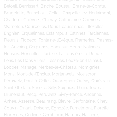
Beloeil, Bernissart, Binche, Boussu, Braine-le-Comte,
Brugelette, Brunehaut, Celles, Chapelle-lez-Herlaimont,
Charleroi, Chièvres, Chimay, Colfontaine, Comines-
Warneton, Courcelles, Dour, Ecaussinnes, Ellezelles,
Enghien, Erquelinnes, Estaimpuis, Estinnes, Farciennes,
Fleurus, Flobecq, Fontaine-l’Evêque, Frameries, Frasnes-
lez-Anvaing, Gerpinnes, Ham-sur-Heure-Nalinnes,
Hensies, Honnelles, Jurbise, La Louvière, Le Roeulx,
Lens, Les Bons Villers, Lessines, Leuze-en-Hainaut,
Lobbes, Manage, Merbes-le-Château, Momignies,
Mons, Mont-de-l’Enclus, Morlanwelz, Mouscron,
Péruwelz, Pont-à-Celles, Quaregnon, Quévy, Quiévrain,
Saint-Ghislain, Seneffe, Silly, Soignies, Thuin, Tournai,
Brunehaut, Pecq, Péruwelz, Sivry-Rance. Andenne,
Anhée, Assesse, Beauraing, Bièvre, Cerfontaine, Ciney,
Couvin, Dinant, Doische, Éghezée, Fernelmont, Floreffe,
Florennes, Gedinne, Gembloux, Hamois, Hastière,