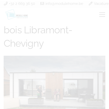
+32 2 669 36 50
info@modulehome.be
Vacature
Construction à ossature
bois Libramont-
Chevigny