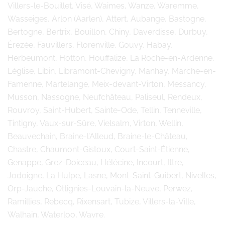
Villers-le-Bouillet, Visé, Waimes, Wanze, Waremme,
Wasseiges, Arlon (Aarlen), Attert, Aubange, Bastogne,
Bertogne, Bertrix, Bouillon, Chiny, Daverdisse, Durbuy,
Érezée, Fauvillers, Florenville, Gouvy, Habay,
Herbeumont, Hotton, Houffalize, La Roche-en-Ardenne,
Léglise, Libin, Libramont-Chevigny, Manhay, Marche-en-
Famenne, Martelange, Meix-devant-Virton, Messancy,
Musson, Nassogne, Neufchâteau, Paliseul, Rendeux,
Rouvroy, Saint-Hubert, Sainte-Ode, Tellin, Tenneville,
Tintigny, Vaux-sur-Sûre, Vielsalm, Virton, Wellin,
Beauvechain, Braine-l’Alleud, Braine-le-Château,
Chastre, Chaumont-Gistoux, Court-Saint-Étienne,
Genappe, Grez-Doiceau, Hélécine, Incourt, Ittre,
Jodoigne, La Hulpe, Lasne, Mont-Saint-Guibert, Nivelles,
Orp-Jauche, Ottignies-Louvain-la-Neuve, Perwez,
Ramillies, Rebecq, Rixensart, Tubize, Villers-la-Ville,
Walhain, Waterloo, Wavre.