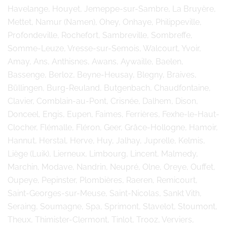
Havelange, Houyet, Jemeppe-sur-Sambre, La Bruyère,
Mettet, Namur (Namen), Ohey, Onhaye, Philippeville,
Profondeville, Rochefort, Sambreville, Sombreffe,
Somme-Leuze, Vresse-sur-Semois, Walcourt, Yvoir,
Amay, Ans, Anthisnes, Awans, Aywaille, Baelen,
Bassenge, Berloz, Beyne-Heusay, Blegny, Braives,
Büllingen, Burg-Reuland, Butgenbach, Chaudfontaine,
Clavier, Comblain-au-Pont, Crisnée, Dalhem, Dison,
Donceel, Engis, Eupen, Faimes, Ferrières, Fexhe-le-Haut-
Clocher, Flémalle, Fléron, Geer, Grâce-Hollogne, Hamoir,
Hannut, Herstal, Herve, Huy, Jalhay, Juprelle, Kelmis,
Liège (Luik), Lierneux, Limbourg, Lincent, Malmedy,
Marchin, Modave, Nandrin, Neupré, Olne, Oreye, Ouffet,
Oupeye, Pepinster, Plombières, Raeren, Remicourt,
Saint-Georges-sur-Meuse, Saint-Nicolas, Sankt Vith,
Seraing, Soumagne, Spa, Sprimont, Stavelot, Stoumont,
Theux, Thimister-Clermont, Tinlot, Trooz, Verviers,