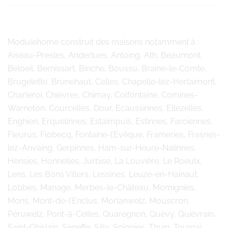
Modulehome
construit des maisons notamment à :
Aiseau-Presles, Anderlues, Antoing, Ath, Beaumont,
Beloeil, Bernissart, Binche, Boussu, Braine-le-Comte,
Brugelette, Brunehaut, Celles, Chapelle-lez-Herlaimont,
Charleroi, Chièvres, Chimay, Colfontaine, Comines-
Warneton, Courcelles, Dour, Ecaussinnes, Ellezelles,
Enghien, Erquelinnes, Estaimpuis, Estinnes, Farciennes,
Fleurus, Flobecq, Fontaine-l’Evêque, Frameries, Frasnes-
lez-Anvaing, Gerpinnes, Ham-sur-Heure-Nalinnes,
Hensies, Honnelles, Jurbise, La Louvière, Le Roeulx,
Lens, Les Bons Villers, Lessines, Leuze-en-Hainaut,
Lobbes, Manage, Merbes-le-Château, Momignies,
Mons, Mont-de-l’Enclus, Morlanwelz, Mouscron,
Péruwelz, Pont-à-Celles, Quaregnon, Quévy, Quiévrain,
Saint-Ghislain, Seneffe, Silly, Soignies, Thuin, Tournai,