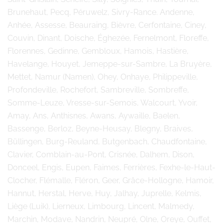
Brunehaut, Pecq, Péruwelz, Sivry-Rance. Andenne,
Anhée, Assesse, Beauraing, Bièvre, Cerfontaine, Ciney,
Couvin, Dinant, Doische, Éghezée, Fernelmont, Floreffe,
Florennes, Gedinne, Gembloux, Hamois, Hastière,
Havelange, Houyet, Jemeppe-sur-Sambre, La Bruyère,
Mettet, Namur (Namen), Ohey, Onhaye, Philippeville,
Profondeville, Rochefort, Sambreville, Sombreffe,
Somme-Leuze, Vresse-sur-Semois, Walcourt, Yvoir,
Amay, Ans, Anthisnes, Awans, Aywaille, Baelen,
Bassenge, Berloz, Beyne-Heusay, Blegny, Braives,
Büllingen, Burg-Reuland, Butgenbach, Chaudfontaine,
Clavier, Comblain-au-Pont, Crisnée, Dalhem, Dison,
Donceel, Engis, Eupen, Faimes, Ferrières, Fexhe-le-Haut-
Clocher, Flémalle, Fléron, Geer, Grâce-Hollogne, Hamoir,
Hannut, Herstal, Herve, Huy, Jalhay, Juprelle, Kelmis,
Liège (Luik), Lierneux, Limbourg, Lincent, Malmedy,
Marchin, Modave, Nandrin, Neupré, Olne, Oreye, Ouffet,