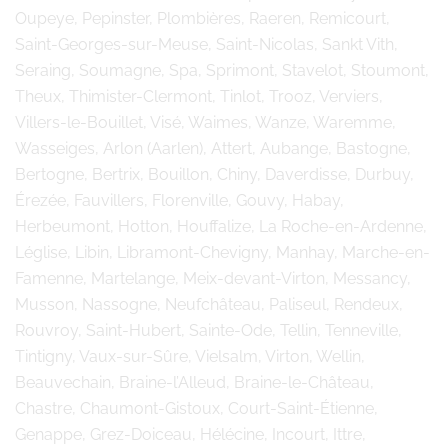
Oupeye, Pepinster, Plombières, Raeren, Remicourt,
Saint-Georges-sur-Meuse, Saint-Nicolas, Sankt Vith,
Seraing, Soumagne, Spa, Sprimont, Stavelot, Stoumont,
Theux, Thimister-Clermont, Tinlot, Trooz, Verviers,
Villers-le-Bouillet, Visé, Waimes, Wanze, Waremme,
Wasseiges, Arlon (Aarlen), Attert, Aubange, Bastogne,
Bertogne, Bertrix, Bouillon, Chiny, Daverdisse, Durbuy,
Érezée, Fauvillers, Florenville, Gouvy, Habay,
Herbeumont, Hotton, Houffalize, La Roche-en-Ardenne,
Léglise, Libin, Libramont-Chevigny, Manhay, Marche-en-
Famenne, Martelange, Meix-devant-Virton, Messancy,
Musson, Nassogne, Neufchâteau, Paliseul, Rendeux,
Rouvroy, Saint-Hubert, Sainte-Ode, Tellin, Tenneville,
Tintigny, Vaux-sur-Sûre, Vielsalm, Virton, Wellin,
Beauvechain, Braine-l’Alleud, Braine-le-Château,
Chastre, Chaumont-Gistoux, Court-Saint-Étienne,
Genappe, Grez-Doiceau, Hélécine, Incourt, Ittre,