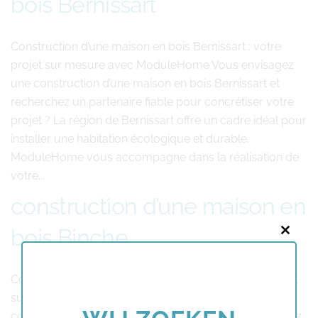
bois Bernissart
Construction d’une maison en bois Bernissart : votre
projet sur mesure avec ModuleHome Vous envisagez
une construction d’une maison en bois Bernissart et
recherchez un partenaire fiable pour concrétiser votre
projet ? La région de Bernissart offre un cadre idéal pour
installer une habitation écologique et durable.
ModuleHome vous accompagne dans la réalisation de
votre...
construction d’une maison en
bois Binche
Close
this
modu
Construction d’une maison en bois Binche : votre projet
sur mesure avec ModuleHome Vous envisagez une
construction d’une maison en bois Binche et recherchez