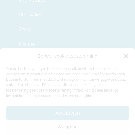
Realisaties
Atelier
Nieuws
Beheer cookie toestemming
Contact
Om de beste ervaringen te bieden, gebruiken wij technologieën zoals
cookies om informatie over je apparaat op te slaan en/of te raadplegen.
Door in te stemmen met deze technologieën kunnen wij gegevens zoals
info@modulehome.be
surfgedrag of unieke ID's op deze site verwerken. Als je geen
toestemming geeft of uw toestemming intrekt, kan dit een nadelige
+32 2 669 36 50
invloed hebben op bepaalde functies en mogelijkheden.
Maatschappelijke Zetel
Felix Roggemanskaai 7b, 1501 Buizingen
Accepteren
Productie-atelier en showroom
Weigeren
Rue de la Déportation 218, 1480 Tubeke