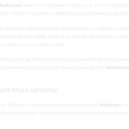
Anderlues
varie selon plusieurs facteurs : la surface habitable
des solutions adaptées à différents budgets sans jamais com
e réaliser des économies substantielles sur plusieurs postes
 préfabrication en atelier limite le gaspillage de matériaux et o
 qualité-prix pour votre projet.
arches de financement en vous orientant vers les primes e
t activement la construction d’une maison en bois
Anderlues
ement ModuleHome
bsolue. Chaque construction d’une maison en bois
Anderlues
bén
le vous protège contre les vices cachés et les défauts de c