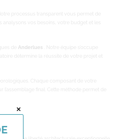
tre processus transparent vous permet de
 analysons vos besoins, votre budget et les
iques de
Anderlues
. Notre équipe s’occupe
ire détermine la réussite de votre projet et
météorologiques. Chaque composant de votre
our l’assemblage final. Cette méthode permet de
Close
this
DE
module
e offre une liberté architecturale exceptionnelle