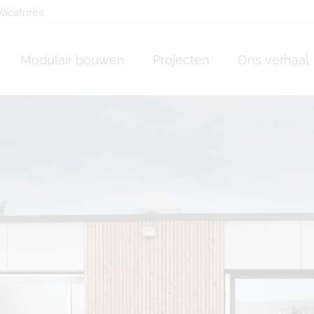
Vacatures
une maison en bois A
Modulair bouwen
Projecten
Ons verhaal