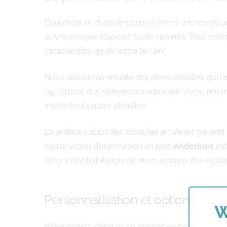
Comment se déroule concrètement une construc
suivre chaque étape en toute sérénité. Tout com
caractéristiques de votre terrain.
Nous élaborons ensuite des plans détaillés qui r
également des démarches administratives, notamm
mérite toute notre attention.
La préfabrication des modules en atelier garanti
construction d’une maison en bois
Anderlues
est
livrer votre habitation clé en main dans des dél
Personnalisation et options arch
W
Votre construction d’une maison en bois
Anderl