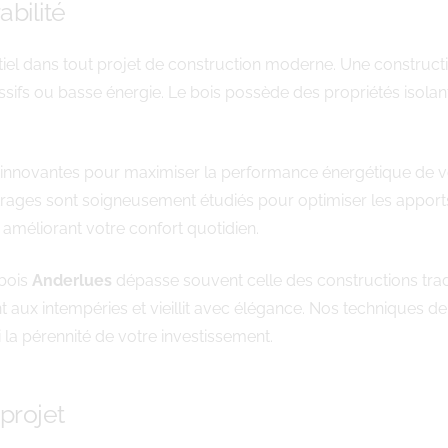
bilité
entiel dans tout projet de construction moderne. Une construc
ifs ou basse énergie. Le bois possède des propriétés isolan
nnovantes pour maximiser la performance énergétique de votre
trages sont soigneusement étudiés pour optimiser les apports 
méliorant votre confort quotidien.
 bois
Anderlues
dépasse souvent celle des constructions trad
nt aux intempéries et vieillit avec élégance. Nos techniques d
si la pérennité de votre investissement.
projet