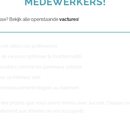
MEDEWERKERS!
itez-vous une maison contemporaine aux lignes épurées ou pr
sse? Bekijk alle openstaande
vactures
!
liser votre habitat :
ieures selon vos préférences
e vie pour optimiser la fonctionnalité
 durables comme les panneaux solaires
r un intérieur sain
rmonieusement intégrés au bâtiment
ité des projets que nous avons menés avec succès. Chaque co
aitement aux attentes de ses occupants.