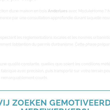
tion d’une maison en bois
Anderlues
avec ModuleHome ? No
mence par une consultation approfondie durant laquelle nous
espectent les réglementations locales et les normes urbanist
ent l’obtention du permis d’urbanisme. Cette phase préparato
t une qualité constante, quelles que soient les conditions 
 fabriqué avec précision, puis transporté sur votre terrain p
ais remarquablement courts.
itecturales
IJ ZOEKEN GEMOTIVEER
ues
reflète votre personnalité et votre style de vie. ModuleHom