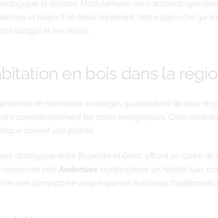
ion écologique et durable. ModuleHome vous accompagne dans l
odernes et respect de l’environnement. Notre approche garant
otre budget et vos délais.
bitation en bois dans la régi
présente de nombreux avantages qui séduisent de plus en plu
uire considérablement les coûts énergétiques. Cette caractéri
tique devient une priorité.
nt stratégique entre Bruxelles et Gand, offrant un cadre de 
ne maison en bois
Anderlues
signifie choisir un habitat sain, 
t crée une atmosphère unique que les matériaux traditionnels 