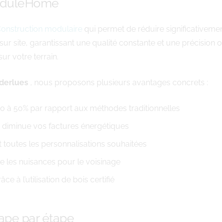
ModuleHome
onstruction modulaire
qui permet de réduire significativeme
sur site, garantissant une qualité constante et une précision
r votre terrain.
derlues
, nous proposons plusieurs avantages concrets :
30 à 50% par rapport aux méthodes traditionnelles
i diminue vos factures énergétiques
nt toutes les personnalisations souhaitées
te les nuisances pour le voisinage
 à l’utilisation de bois certifié
ape par étape