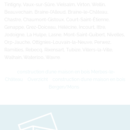
Tintigny, Vaux-sur-Sûre, Vielsalm, Virton, Wellin,
Beauvechain, Braine-l’Alleud, Braine-le-Château,
Chastre, Chaumont-Gistoux, Court-Saint-Étienne,
Genappe, Grez-Doiceau, Hélécine, Incourt, Ittre,
Jodoigne, La Hulpe, Lasne, Mont-Saint-Guibert, Nivelles,
Orp-Jauche, Ottignies-Louvain-la-Neuve, Perwez,
Ramillies, Rebecq, Rixensart, Tubize, Villers-la-Ville,
Walhain, Waterloo, Wavre.
construction d’une maison en bois Merbes-le-
Château
Overzicht
construction d’une maison en bois
Bergen/Mons