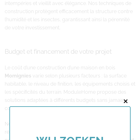
intempéries et vieillit avec élégance. Nos techniques de
construction protègent efficacement la structure contre
l’humidité et les insectes, garantissant ainsi la pérennité
de votre investissement.
Budget et financement de votre projet
Le coût d’une construction d’une maison en bois
Momignies
varie selon plusieurs facteurs : la surface
habitable, le niveau de finition, les équipements choisis et
les spécificités du terrain. ModuleHome propose des
solutions adaptées à différents budgets sans jamais
Close
compromettre la qualité.
this
modu
Notre méthode de construction modulaire permet de
réaliser des économies substantielles sur plusieurs