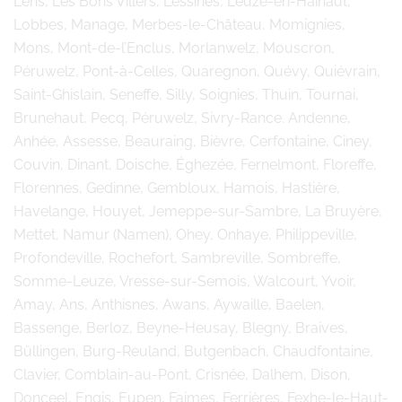
Lens, Les Bons Villers, Lessines, Leuze-en-Hainaut,
Lobbes, Manage, Merbes-le-Château, Momignies,
Mons, Mont-de-l’Enclus, Morlanwelz, Mouscron,
Péruwelz, Pont-à-Celles, Quaregnon, Quévy, Quiévrain,
Saint-Ghislain, Seneffe, Silly, Soignies, Thuin, Tournai,
Brunehaut, Pecq, Péruwelz, Sivry-Rance. Andenne,
Anhée, Assesse, Beauraing, Bièvre, Cerfontaine, Ciney,
Couvin, Dinant, Doische, Éghezée, Fernelmont, Floreffe,
Florennes, Gedinne, Gembloux, Hamois, Hastière,
Havelange, Houyet, Jemeppe-sur-Sambre, La Bruyère,
Mettet, Namur (Namen), Ohey, Onhaye, Philippeville,
Profondeville, Rochefort, Sambreville, Sombreffe,
Somme-Leuze, Vresse-sur-Semois, Walcourt, Yvoir,
Amay, Ans, Anthisnes, Awans, Aywaille, Baelen,
Bassenge, Berloz, Beyne-Heusay, Blegny, Braives,
Büllingen, Burg-Reuland, Butgenbach, Chaudfontaine,
Clavier, Comblain-au-Pont, Crisnée, Dalhem, Dison,
Donceel, Engis, Eupen, Faimes, Ferrières, Fexhe-le-Haut-