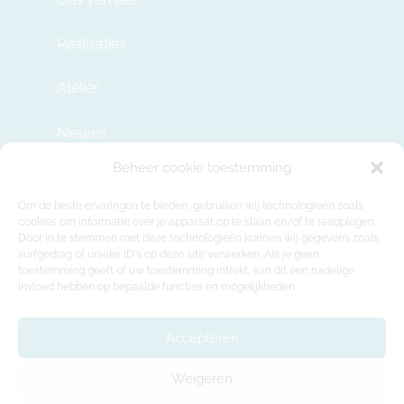
Realisaties
Atelier
Nieuws
Beheer cookie toestemming
Contact
Om de beste ervaringen te bieden, gebruiken wij technologieën zoals
cookies om informatie over je apparaat op te slaan en/of te raadplegen.
Door in te stemmen met deze technologieën kunnen wij gegevens zoals
info@modulehome.be
surfgedrag of unieke ID's op deze site verwerken. Als je geen
toestemming geeft of uw toestemming intrekt, kan dit een nadelige
+32 2 669 36 50
invloed hebben op bepaalde functies en mogelijkheden.
Maatschappelijke Zetel
Felix Roggemanskaai 7b, 1501 Buizingen
Accepteren
Productie-atelier en showroom
Weigeren
Rue de la Déportation 218, 1480 Tubeke