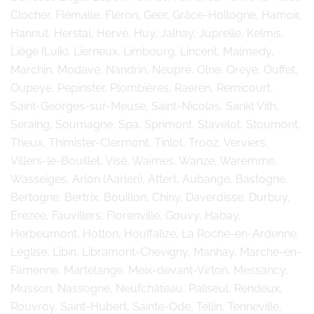
Clocher, Flémalle, Fléron, Geer, Grâce-Hollogne, Hamoir,
Hannut, Herstal, Herve, Huy, Jalhay, Juprelle, Kelmis,
Liège (Luik), Lierneux, Limbourg, Lincent, Malmedy,
Marchin, Modave, Nandrin, Neupré, Olne, Oreye, Ouffet,
Oupeye, Pepinster, Plombières, Raeren, Remicourt,
Saint-Georges-sur-Meuse, Saint-Nicolas, Sankt Vith,
Seraing, Soumagne, Spa, Sprimont, Stavelot, Stoumont,
Theux, Thimister-Clermont, Tinlot, Trooz, Verviers,
Villers-le-Bouillet, Visé, Waimes, Wanze, Waremme,
Wasseiges, Arlon (Aarlen), Attert, Aubange, Bastogne,
Bertogne, Bertrix, Bouillon, Chiny, Daverdisse, Durbuy,
Érezée, Fauvillers, Florenville, Gouvy, Habay,
Herbeumont, Hotton, Houffalize, La Roche-en-Ardenne,
Léglise, Libin, Libramont-Chevigny, Manhay, Marche-en-
Famenne, Martelange, Meix-devant-Virton, Messancy,
Musson, Nassogne, Neufchâteau, Paliseul, Rendeux,
Rouvroy, Saint-Hubert, Sainte-Ode, Tellin, Tenneville,