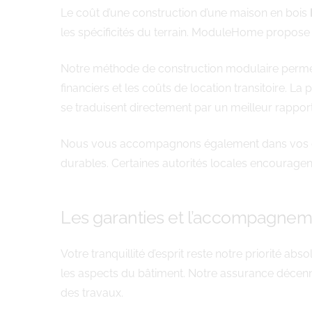
Le coût d’une construction d’une maison en bois
les spécificités du terrain. ModuleHome propose 
Notre méthode de construction modulaire permet d
financiers et les coûts de location transitoire. La
se traduisent directement par un meilleur rapport
Nous vous accompagnons également dans vos dém
durables. Certaines autorités locales encouragen
Les garanties et l’accompagn
Votre tranquillité d’esprit reste notre priorité a
les aspects du bâtiment. Notre assurance décenna
des travaux.