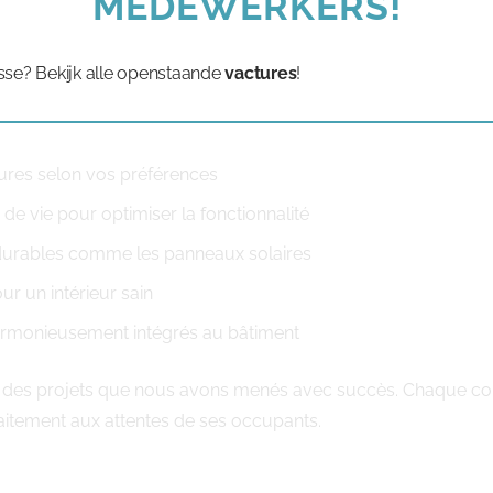
MEDEWERKERS!
itez-vous une maison contemporaine aux lignes épurées ou pr
sse? Bekijk alle openstaande
vactures
!
liser votre habitat :
ieures selon vos préférences
e vie pour optimiser la fonctionnalité
 durables comme les panneaux solaires
r un intérieur sain
rmonieusement intégrés au bâtiment
ité des projets que nous avons menés avec succès. Chaque co
aitement aux attentes de ses occupants.