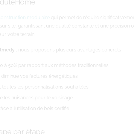
ModuleHome
onstruction modulaire
qui permet de réduire significativeme
sur site, garantissant une qualité constante et une précision
r votre terrain.
lmedy
, nous proposons plusieurs avantages concrets :
30 à 50% par rapport aux méthodes traditionnelles
i diminue vos factures énergétiques
nt toutes les personnalisations souhaitées
te les nuisances pour le voisinage
 à l’utilisation de bois certifié
ape par étape