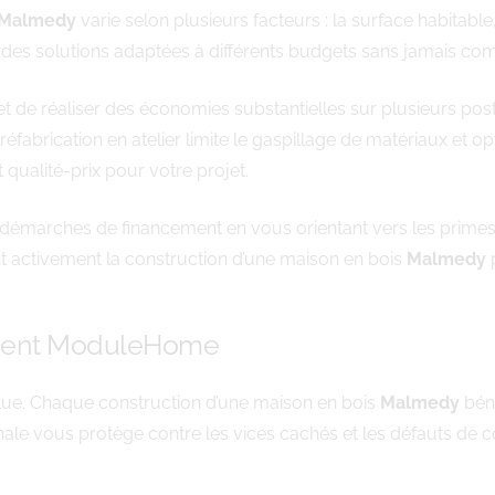
Malmedy
varie selon plusieurs facteurs : la surface habitable,
des solutions adaptées à différents budgets sans jamais com
e réaliser des économies substantielles sur plusieurs postes
 préfabrication en atelier limite le gaspillage de matériaux et o
 qualité-prix pour votre projet.
arches de financement en vous orientant vers les primes e
t activement la construction d’une maison en bois
Malmedy
p
ement ModuleHome
bsolue. Chaque construction d’une maison en bois
Malmedy
béné
le vous protège contre les vices cachés et les défauts de c