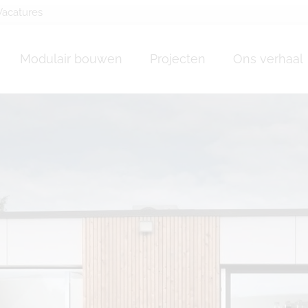
Vacatures
une maison en bois
Modulair bouwen
Projecten
Ons verhaal