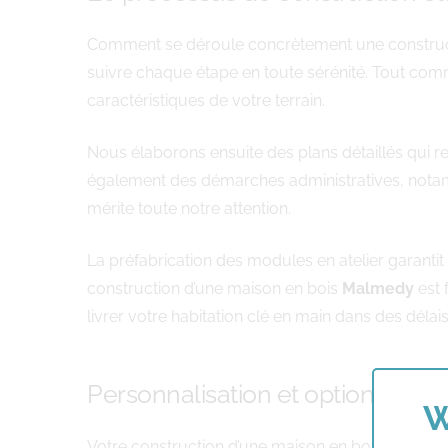
Comment se déroule concrètement une construc
suivre chaque étape en toute sérénité. Tout com
caractéristiques de votre terrain.
Nous élaborons ensuite des plans détaillés qui r
également des démarches administratives, notamm
mérite toute notre attention.
La préfabrication des modules en atelier garanti
construction d’une maison en bois
Malmedy
est 
livrer votre habitation clé en main dans des dél
Personnalisation et options arch
W
Votre construction d’une maison en bois
Malmed