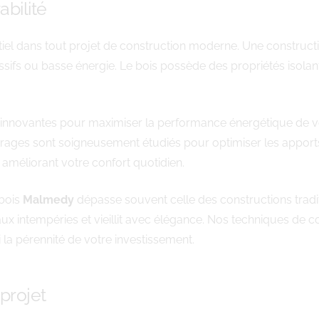
bilité
entiel dans tout projet de construction moderne. Une construc
ifs ou basse énergie. Le bois possède des propriétés isolan
nnovantes pour maximiser la performance énergétique de votre
trages sont soigneusement étudiés pour optimiser les apports 
méliorant votre confort quotidien.
 bois
Malmedy
dépasse souvent celle des constructions tradit
aux intempéries et vieillit avec élégance. Nos techniques de 
si la pérennité de votre investissement.
projet