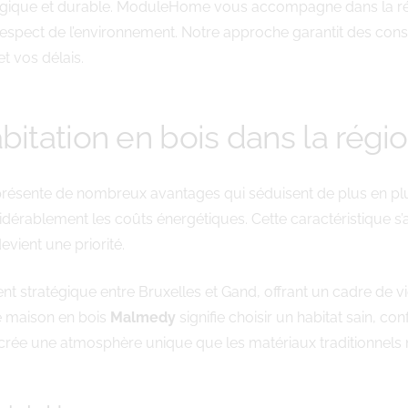
ologique et durable. ModuleHome vous accompagne dans la ré
 respect de l’environnement. Notre approche garantit des con
t vos délais.
bitation en bois dans la régi
résente de nombreux avantages qui séduisent de plus en plus
idérablement les coûts énergétiques. Cette caractéristique s’
vient une priorité.
t stratégique entre Bruxelles et Gand, offrant un cadre de v
ne maison en bois
Malmedy
signifie choisir un habitat sain, c
t crée une atmosphère unique que les matériaux traditionnels 