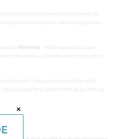
re processus transparent vous permet de
 analysons vos besoins, votre budget et les
iques de
Malmedy
. Notre équipe s’occupe
ire détermine la réussite de votre projet et
météorologiques. Chaque composant de votre
ur l’assemblage final. Cette méthode permet de
Close
this
DE
module
 offre une liberté architecturale exceptionnelle