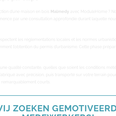
tion d’une maison en bois
Malmedy
avec ModuleHome ? Not
mence par une consultation approfondie durant laquelle nous
espectent les réglementations locales et les normes urbanist
ent l’obtention du permis d’urbanisme. Cette phase préparato
t une qualité constante, quelles que soient les conditions 
fabriqué avec précision, puis transporté sur votre terrain po
ais remarquablement courts.
itecturales
IJ ZOEKEN GEMOTIVEER
y
reflète votre personnalité et votre style de vie. ModuleHome