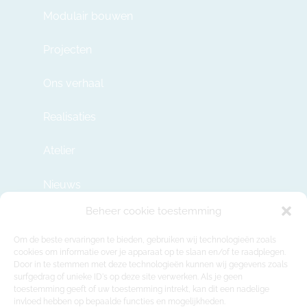
Modulair bouwen
Projecten
Ons verhaal
Realisaties
Atelier
Nieuws
Beheer cookie toestemming
Contact
Om de beste ervaringen te bieden, gebruiken wij technologieën zoals
cookies om informatie over je apparaat op te slaan en/of te raadplegen.
Door in te stemmen met deze technologieën kunnen wij gegevens zoals
info@modulehome.be
surfgedrag of unieke ID's op deze site verwerken. Als je geen
toestemming geeft of uw toestemming intrekt, kan dit een nadelige
+32 2 669 36 50
invloed hebben op bepaalde functies en mogelijkheden.