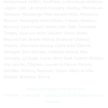
Herbeumont, Hotton, Houffalize, La Roche-en-Ardenne,
Léglise, Libin, Libramont-Chevigny, Manhay, Marche-en-
Famenne, Martelange, Meix-devant-Virton, Messancy,
Musson, Nassogne, Neufchâteau, Paliseul, Rendeux,
Rouvroy, Saint-Hubert, Sainte-Ode, Tellin, Tenneville,
Tintigny, Vaux-sur-Sûre, Vielsalm, Virton, Wellin,
Beauvechain, Braine-l’Alleud, Braine-le-Château,
Chastre, Chaumont-Gistoux, Court-Saint-Étienne,
Genappe, Grez-Doiceau, Hélécine, Incourt, Ittre,
Jodoigne, La Hulpe, Lasne, Mont-Saint-Guibert, Nivelles,
Orp-Jauche, Ottignies-Louvain-la-Neuve, Perwez,
Ramillies, Rebecq, Rixensart, Tubize, Villers-la-Ville,
Walhain, Waterloo, Wavre.
construction d’une maison en bois
Ferrières
Overzicht
construction d’une maison en bois
Flémalle