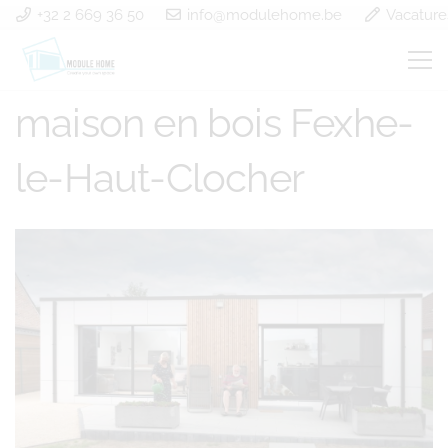
+32 2 669 36 50
info@modulehome.be
Vacature
construction d’une
maison en bois Fexhe-
le-Haut-Clocher