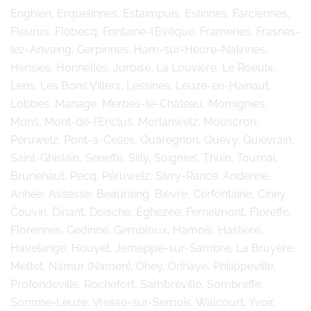
Enghien, Erquelinnes, Estaimpuis, Estinnes, Farciennes,
Fleurus, Flobecq, Fontaine-l’Evêque, Frameries, Frasnes-
lez-Anvaing, Gerpinnes, Ham-sur-Heure-Nalinnes,
Hensies, Honnelles, Jurbise, La Louvière, Le Roeulx,
Lens, Les Bons Villers, Lessines, Leuze-en-Hainaut,
Lobbes, Manage, Merbes-le-Château, Momignies,
Mons, Mont-de-l’Enclus, Morlanwelz, Mouscron,
Péruwelz, Pont-à-Celles, Quaregnon, Quévy, Quiévrain,
Saint-Ghislain, Seneffe, Silly, Soignies, Thuin, Tournai,
Brunehaut, Pecq, Péruwelz, Sivry-Rance. Andenne,
Anhée, Assesse, Beauraing, Bièvre, Cerfontaine, Ciney,
Couvin, Dinant, Doische, Éghezée, Fernelmont, Floreffe,
Florennes, Gedinne, Gembloux, Hamois, Hastière,
Havelange, Houyet, Jemeppe-sur-Sambre, La Bruyère,
Mettet, Namur (Namen), Ohey, Onhaye, Philippeville,
Profondeville, Rochefort, Sambreville, Sombreffe,
Somme-Leuze, Vresse-sur-Semois, Walcourt, Yvoir,