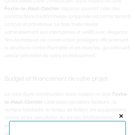
La durabilité d’une construction d’une maison en bois
Fexhe-le-Haut-Clocher
dépasse souvent celle des
constructions traditionnelles lorsqu’elle est correctement
conçue et entretenue. Le bois traité résiste
admirablement aux intempéries et vieillit avec élégance.
Nos techniques de construction protègent efficacement
la structure contre l’humidité et les insectes, garantissant
ainsi la pérennité de votre investissement.
Budget et financement de votre projet
Le coût d’une construction d’une maison en bois
Fexhe-
le-Haut-Clocher
varie selon plusieurs facteurs : la
surface habitable, le niveau de finition, les équipements
choisis et les spécificités du terrain. ModuleHome
Close
propose des solutions adaptées à différents budgets
this
sans jamais compromettre la qualité.