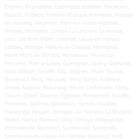
Enghien, Erquelinnes, Estaimpuis, Estinnes, Farciennes,
Fleurus, Flobecq, Fontaine-l’Evêque, Frameries, Frasnes-
lez-Anvaing, Gerpinnes, Ham-sur-Heure-Nalinnes,
Hensies, Honnelles, Jurbise, La Louvière, Le Roeulx,
Lens, Les Bons Villers, Lessines, Leuze-en-Hainaut,
Lobbes, Manage, Merbes-le-Château, Momignies,
Mons, Mont-de-l’Enclus, Morlanwelz, Mouscron,
Péruwelz, Pont-à-Celles, Quaregnon, Quévy, Quiévrain,
Saint-Ghislain, Seneffe, Silly, Soignies, Thuin, Tournai,
Brunehaut, Pecq, Péruwelz, Sivry-Rance. Andenne,
Anhée, Assesse, Beauraing, Bièvre, Cerfontaine, Ciney,
Couvin, Dinant, Doische, Éghezée, Fernelmont, Floreffe,
Florennes, Gedinne, Gembloux, Hamois, Hastière,
Havelange, Houyet, Jemeppe-sur-Sambre, La Bruyère,
Mettet, Namur (Namen), Ohey, Onhaye, Philippeville,
Profondeville, Rochefort, Sambreville, Sombreffe,
Somme-Leuze, Vresse-sur-Semois, Walcourt, Yvoir,