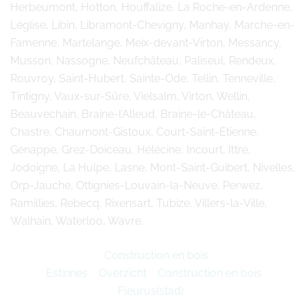
Herbeumont, Hotton, Houffalize, La Roche-en-Ardenne,
Léglise, Libin, Libramont-Chevigny, Manhay, Marche-en-
Famenne, Martelange, Meix-devant-Virton, Messancy,
Musson, Nassogne, Neufchâteau, Paliseul, Rendeux,
Rouvroy, Saint-Hubert, Sainte-Ode, Tellin, Tenneville,
Tintigny, Vaux-sur-Sûre, Vielsalm, Virton, Wellin,
Beauvechain, Braine-l’Alleud, Braine-le-Château,
Chastre, Chaumont-Gistoux, Court-Saint-Étienne,
Genappe, Grez-Doiceau, Hélécine, Incourt, Ittre,
Jodoigne, La Hulpe, Lasne, Mont-Saint-Guibert, Nivelles,
Orp-Jauche, Ottignies-Louvain-la-Neuve, Perwez,
Ramillies, Rebecq, Rixensart, Tubize, Villers-la-Ville,
Walhain, Waterloo, Wavre.
Construction en bois
Estinnes
Overzicht
Construction en bois
Fleurus(stad)