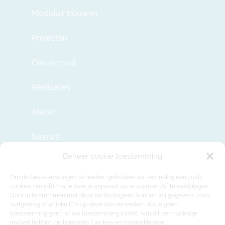
Modulair bouwen
Projecten
Ons verhaal
Realisaties
Atelier
Nieuws
Beheer cookie toestemming
Contact
Om de beste ervaringen te bieden, gebruiken wij technologieën zoals
cookies om informatie over je apparaat op te slaan en/of te raadplegen.
Door in te stemmen met deze technologieën kunnen wij gegevens zoals
info@modulehome.be
surfgedrag of unieke ID's op deze site verwerken. Als je geen
toestemming geeft of uw toestemming intrekt, kan dit een nadelige
+32 2 669 36 50
invloed hebben op bepaalde functies en mogelijkheden.