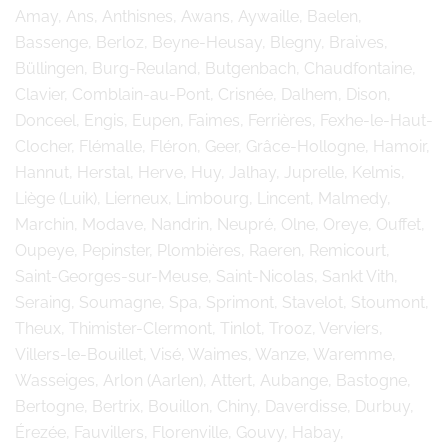
Amay, Ans, Anthisnes, Awans, Aywaille, Baelen,
Bassenge, Berloz, Beyne-Heusay, Blegny, Braives,
Büllingen, Burg-Reuland, Butgenbach, Chaudfontaine,
Clavier, Comblain-au-Pont, Crisnée, Dalhem, Dison,
Donceel, Engis, Eupen, Faimes, Ferrières, Fexhe-le-Haut-
Clocher, Flémalle, Fléron, Geer, Grâce-Hollogne, Hamoir,
Hannut, Herstal, Herve, Huy, Jalhay, Juprelle, Kelmis,
Liège (Luik), Lierneux, Limbourg, Lincent, Malmedy,
Marchin, Modave, Nandrin, Neupré, Olne, Oreye, Ouffet,
Oupeye, Pepinster, Plombières, Raeren, Remicourt,
Saint-Georges-sur-Meuse, Saint-Nicolas, Sankt Vith,
Seraing, Soumagne, Spa, Sprimont, Stavelot, Stoumont,
Theux, Thimister-Clermont, Tinlot, Trooz, Verviers,
Villers-le-Bouillet, Visé, Waimes, Wanze, Waremme,
Wasseiges, Arlon (Aarlen), Attert, Aubange, Bastogne,
Bertogne, Bertrix, Bouillon, Chiny, Daverdisse, Durbuy,
Érezée, Fauvillers, Florenville, Gouvy, Habay,