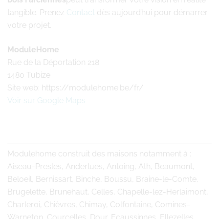
tangible. Prenez
Contact
dès aujourd’hui pour démarrer
votre projet.
ModuleHome
Rue de la Déportation 218
1480 Tubize
Site web: https://modulehome.be/fr/
Voir sur Google Maps
Modulehome
construit des maisons notamment à :
Aiseau-Presles, Anderlues, Antoing, Ath, Beaumont,
Beloeil, Bernissart, Binche, Boussu, Braine-le-Comte,
Brugelette, Brunehaut, Celles, Chapelle-lez-Herlaimont,
Charleroi, Chièvres, Chimay, Colfontaine, Comines-
Warneton, Courcelles, Dour, Ecaussinnes, Ellezelles,