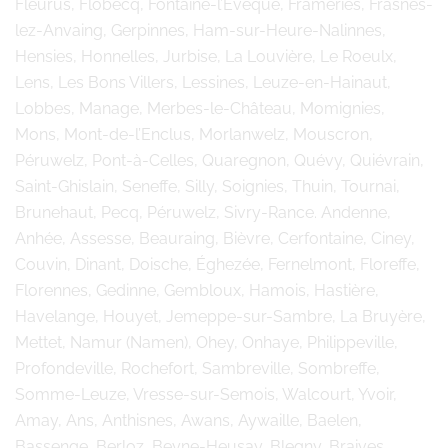
Fleurus, Flobecq, Fontaine-l’Evêque, Frameries, Frasnes-
lez-Anvaing, Gerpinnes, Ham-sur-Heure-Nalinnes,
Hensies, Honnelles, Jurbise, La Louvière, Le Roeulx,
Lens, Les Bons Villers, Lessines, Leuze-en-Hainaut,
Lobbes, Manage, Merbes-le-Château, Momignies,
Mons, Mont-de-l’Enclus, Morlanwelz, Mouscron,
Péruwelz, Pont-à-Celles, Quaregnon, Quévy, Quiévrain,
Saint-Ghislain, Seneffe, Silly, Soignies, Thuin, Tournai,
Brunehaut, Pecq, Péruwelz, Sivry-Rance. Andenne,
Anhée, Assesse, Beauraing, Bièvre, Cerfontaine, Ciney,
Couvin, Dinant, Doische, Éghezée, Fernelmont, Floreffe,
Florennes, Gedinne, Gembloux, Hamois, Hastière,
Havelange, Houyet, Jemeppe-sur-Sambre, La Bruyère,
Mettet, Namur (Namen), Ohey, Onhaye, Philippeville,
Profondeville, Rochefort, Sambreville, Sombreffe,
Somme-Leuze, Vresse-sur-Semois, Walcourt, Yvoir,
Amay, Ans, Anthisnes, Awans, Aywaille, Baelen,
Bassenge, Berloz, Beyne-Heusay, Blegny, Braives,