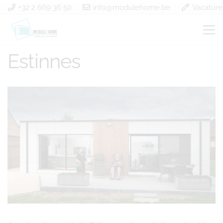
+32 2 669 36 50
info@modulehome.be
Vacature
Construction en bois
Estinnes