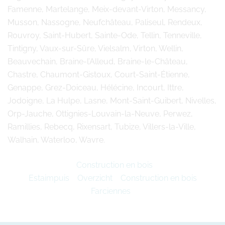
Famenne, Martelange, Meix-devant-Virton, Messancy,
Musson, Nassogne, Neufchâteau, Paliseul, Rendeux,
Rouvroy, Saint-Hubert, Sainte-Ode, Tellin, Tenneville,
Tintigny, Vaux-sur-Sûre, Vielsalm, Virton, Wellin,
Beauvechain, Braine-l’Alleud, Braine-le-Château,
Chastre, Chaumont-Gistoux, Court-Saint-Étienne,
Genappe, Grez-Doiceau, Hélécine, Incourt, Ittre,
Jodoigne, La Hulpe, Lasne, Mont-Saint-Guibert, Nivelles,
Orp-Jauche, Ottignies-Louvain-la-Neuve, Perwez,
Ramillies, Rebecq, Rixensart, Tubize, Villers-la-Ville,
Walhain, Waterloo, Wavre.
Construction en bois
Estaimpuis
Overzicht
Construction en bois
Farciennes