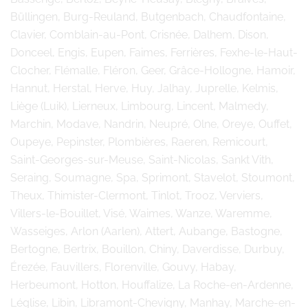
Büllingen, Burg-Reuland, Butgenbach, Chaudfontaine,
Clavier, Comblain-au-Pont, Crisnée, Dalhem, Dison,
Donceel, Engis, Eupen, Faimes, Ferrières, Fexhe-le-Haut-
Clocher, Flémalle, Fléron, Geer, Grâce-Hollogne, Hamoir,
Hannut, Herstal, Herve, Huy, Jalhay, Juprelle, Kelmis,
Liège (Luik), Lierneux, Limbourg, Lincent, Malmedy,
Marchin, Modave, Nandrin, Neupré, Olne, Oreye, Ouffet,
Oupeye, Pepinster, Plombières, Raeren, Remicourt,
Saint-Georges-sur-Meuse, Saint-Nicolas, Sankt Vith,
Seraing, Soumagne, Spa, Sprimont, Stavelot, Stoumont,
Theux, Thimister-Clermont, Tinlot, Trooz, Verviers,
Villers-le-Bouillet, Visé, Waimes, Wanze, Waremme,
Wasseiges, Arlon (Aarlen), Attert, Aubange, Bastogne,
Bertogne, Bertrix, Bouillon, Chiny, Daverdisse, Durbuy,
Érezée, Fauvillers, Florenville, Gouvy, Habay,
Herbeumont, Hotton, Houffalize, La Roche-en-Ardenne,
Léglise, Libin, Libramont-Chevigny, Manhay, Marche-en-