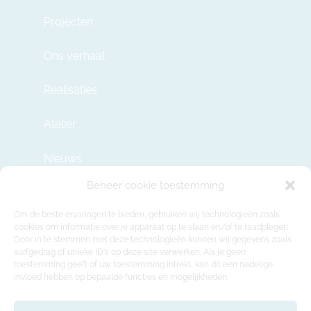
Projecten
Ons verhaal
Realisaties
Atelier
Nieuws
Beheer cookie toestemming
Contact
Om de beste ervaringen te bieden, gebruiken wij technologieën zoals
cookies om informatie over je apparaat op te slaan en/of te raadplegen.
Door in te stemmen met deze technologieën kunnen wij gegevens zoals
info@modulehome.be
surfgedrag of unieke ID's op deze site verwerken. Als je geen
toestemming geeft of uw toestemming intrekt, kan dit een nadelige
+32 2 669 36 50
invloed hebben op bepaalde functies en mogelijkheden.
Maatschappelijke Zetel
Felix Roggemanskaai 7b, 1501 Buizingen