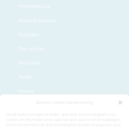
Houtkeletbouw
Modulair bouwen
Projecten
Ons verhaal
Realisaties
Atelier
Nieuws
Beheer cookie toestemming
Contact
Om de beste ervaringen te bieden, gebruiken wij technologieën zoals
cookies om informatie over je apparaat op te slaan en/of te raadplegen.
Door in te stemmen met deze technologieën kunnen wij gegevens zoals
info@modulehome.be