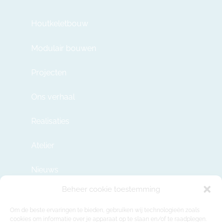
Houtkeletbouw
Modulair bouwen
Projecten
Ons verhaal
Realisaties
Atelier
Nieuws
Beheer cookie toestemming
Contact
Om de beste ervaringen te bieden, gebruiken wij technologieën zoals
cookies om informatie over je apparaat op te slaan en/of te raadplegen.