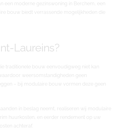
 van een moderne gezinswoning in Berchem, een
ire bouw biedt verrassende mogelijkheden die
nt-Laureins?
ie traditionele bouw eenvoudigweg niet kan
d, waardoor weersomstandigheden geen
l leggen – bij modulaire bouw vormen deze geen
maanden in beslag neemt, realiseren wij modulaire
nterim huurkosten, en eerder rendement op uw
sten achteraf.