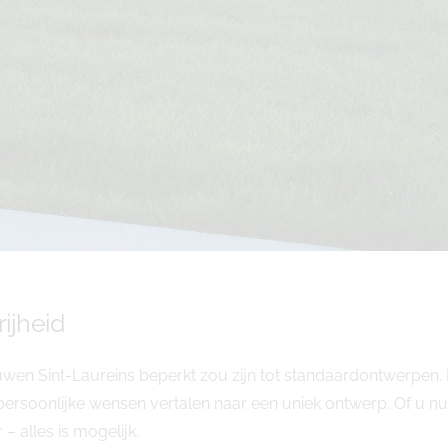
rijheid
wen Sint-Laureins beperkt zou zijn tot standaardontwerpen.
soonlijke wensen vertalen naar een uniek ontwerp. Of u nu k
 – alles is mogelijk.