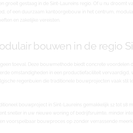
en groeit gestaag in de Sint-Laureins regio. Of u nu droomt
bied, of een duurzaam kantoorgebouw in het centrum, modula
ten en zakelijke vereisten.
dulair bouwen in de regio Si
is geen toeval. Deze bouwmethode biedt concrete voordelen d
rde omstandigheden in een productiefaciliteit vervaardig
lgische regenbuien die traditionele bouwprojecten vaak sti
ditioneel bouwproject in Sint-Laureins gemakkelijk 12 tot 18 
kent sneller in uw nieuwe woning of bedrijfsruimte, minder i
en voorspelbaar bouwproces op zonder verrassende meerko