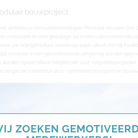
odulair bouwproject
met ambitieuze klimaatdoelstellingen. Modulair bouwen Sint-Lau
 materialen en energiezuinige technieken die voorbereid z
or uw energiefactuur aanzienlijk lager uitvalt dan bij tradit
ordat modules in een gecontroleerde omgeving worden gepr
en worden systematisch hergebruikt voor volgende projecten. 
e ecologische voetafdruk door verminderd transport en bouwv
IJ ZOEKEN GEMOTIVEER