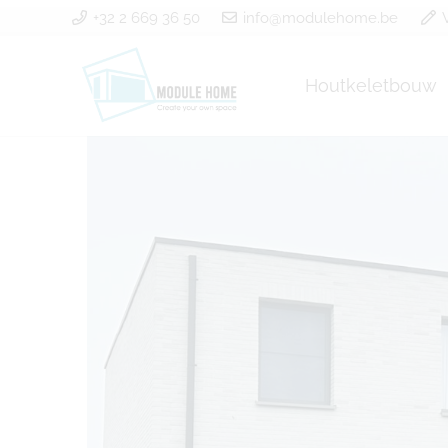
+32 2 669 36 50
info@modulehome.be
Houtkeletbouw