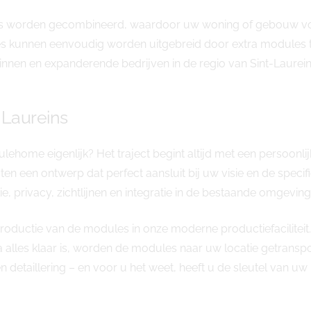
es worden gecombineerd, waardoor uw woning of gebouw volle
es kunnen eenvoudig worden uitgebreid door extra modules to
innen en expanderende bedrijven in de regio van Sint-Laurein
t-Laureins
ehome eigenlijk? Het traject begint altijd met een persoon
en een ontwerp dat perfect aansluit bij uw visie en de spec
ie, privacy, zichtlijnen en integratie in de bestaande omgeving
oductie van de modules in onze moderne productiefaciliteit.
a alles klaar is, worden de modules naar uw locatie getransp
en detaillering – en voor u het weet, heeft u de sleutel van 