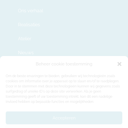
Ons verhaal
Realisaties
Atelier
Nieuws
Beheer cookie toestemming
Contact
Om de beste ervaringen te bieden, gebruiken wij technologieën zoals
cookies om informatie over je apparaat op te slaan en/of te raadplegen.
Door in te stemmen met deze technologieën kunnen wij gegevens zoals
info@modulehome.be
surfgedrag of unieke ID's op deze site verwerken. Als je geen
toestemming geeft of uw toestemming intrekt, kan dit een nadelige
+32 2 669 36 50
invloed hebben op bepaalde functies en mogelijkheden.
Maatschappelijke Zetel
Felix Roggemanskaai 7b, 1501 Buizingen
Accepteren
Productie-atelier en showroom