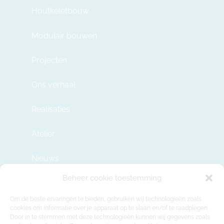
Houtkeletbouw
Modulair bouwen
Projecten
Ons verhaal
Realisaties
Atelier
Nieuws
Beheer cookie toestemming
Contact
Om de beste ervaringen te bieden, gebruiken wij technologieën zoals
cookies om informatie over je apparaat op te slaan en/of te raadplegen.
Door in te stemmen met deze technologieën kunnen wij gegevens zoals
info@modulehome.be