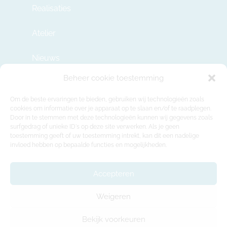
Realisaties
Atelier
Nieuws
Beheer cookie toestemming
Contact
Om de beste ervaringen te bieden, gebruiken wij technologieën zoals
cookies om informatie over je apparaat op te slaan en/of te raadplegen.
Door in te stemmen met deze technologieën kunnen wij gegevens zoals
info@modulehome.be
surfgedrag of unieke ID's op deze site verwerken. Als je geen
toestemming geeft of uw toestemming intrekt, kan dit een nadelige
+32 2 669 36 50
invloed hebben op bepaalde functies en mogelijkheden.
Maatschappelijke Zetel
Felix Roggemanskaai 7b, 1501 Buizingen
Accepteren
Productie-atelier en showroom
Weigeren
Rue de la Déportation 218, 1480 Tubeke
Bekijk voorkeuren