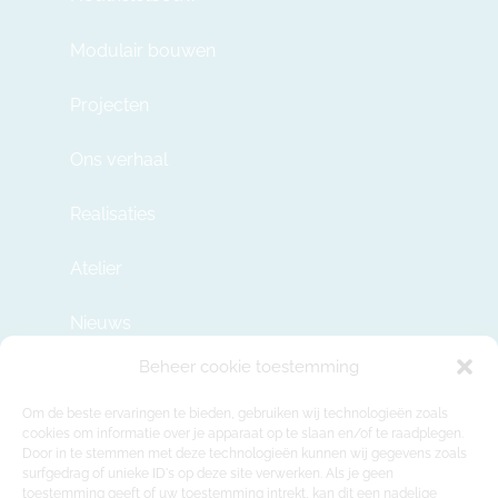
Modulair bouwen
Projecten
Ons verhaal
Realisaties
Atelier
Nieuws
Beheer cookie toestemming
Contact
Om de beste ervaringen te bieden, gebruiken wij technologieën zoals
cookies om informatie over je apparaat op te slaan en/of te raadplegen.
Door in te stemmen met deze technologieën kunnen wij gegevens zoals
info@modulehome.be
surfgedrag of unieke ID's op deze site verwerken. Als je geen
toestemming geeft of uw toestemming intrekt, kan dit een nadelige
+32 2 669 36 50