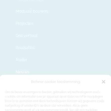
Modulair bouwen
Projecten
Ons verhaal
Realisaties
Atelier
Nieuws
Beheer cookie toestemming
Contact
Om de beste ervaringen te bieden, gebruiken wij technologieën zoals
cookies om informatie over je apparaat op te slaan en/of te raadplegen.
Door in te stemmen met deze technologieën kunnen wij gegevens zoals
info@modulehome.be
surfgedrag of unieke ID's op deze site verwerken. Als je geen
toestemming geeft of uw toestemming intrekt, kan dit een nadelige
+32 2 669 36 50