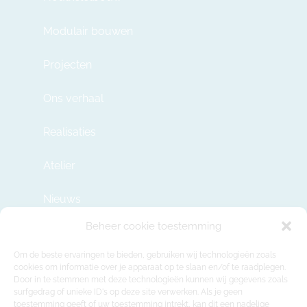
Modulair bouwen
Projecten
Ons verhaal
Realisaties
Atelier
Nieuws
Beheer cookie toestemming
Contact
Om de beste ervaringen te bieden, gebruiken wij technologieën zoals
cookies om informatie over je apparaat op te slaan en/of te raadplegen.
Door in te stemmen met deze technologieën kunnen wij gegevens zoals
info@modulehome.be
surfgedrag of unieke ID's op deze site verwerken. Als je geen
toestemming geeft of uw toestemming intrekt, kan dit een nadelige
+32 2 669 36 50