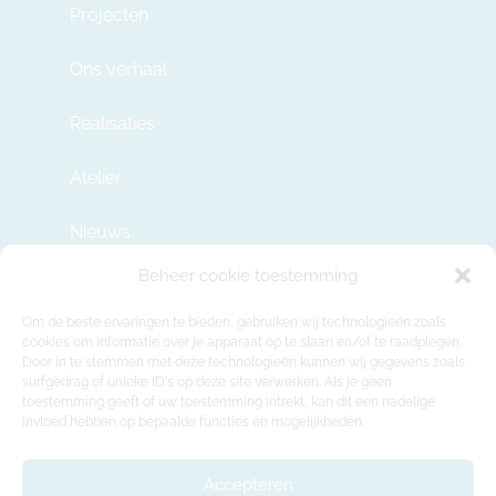
Projecten
Ons verhaal
Realisaties
Atelier
Nieuws
Beheer cookie toestemming
Contact
Om de beste ervaringen te bieden, gebruiken wij technologieën zoals
cookies om informatie over je apparaat op te slaan en/of te raadplegen.
Door in te stemmen met deze technologieën kunnen wij gegevens zoals
info@modulehome.be
surfgedrag of unieke ID's op deze site verwerken. Als je geen
toestemming geeft of uw toestemming intrekt, kan dit een nadelige
+32 2 669 36 50
invloed hebben op bepaalde functies en mogelijkheden.
Maatschappelijke Zetel
Felix Roggemanskaai 7b, 1501 Buizingen
Accepteren