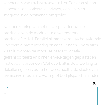
kenmerken van uw bouwkavel in Lier. Denk hierbij aan
aspecten zoals oriëntatie, privacy, zichtlijnen en
integratie in de bestaande omgeving.
Na goedkeuring van het ontwerp starten we de
productie van de modules in onze moderne
productiefaciliteit. Parallel hieraan wordt uw bouwterrein
voorbereid met fundering en aansluitingen. Zodra alles
klaar is, worden de modules naar uw locatie
getransporteerd en binnen enkele dagen geplaatst en
met elkaar verbonden. Wat overblijft is de afwerking en
detaillering – en voor u het weet, heeft u de sleutel van
uw nieuwe modulaire woning of bedrijfspand in handen.
Close
Praktijkvoorbeelden van modulair bouwen in
this
modu
Lier