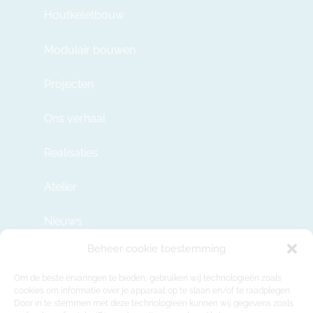
Houtkeletbouw
Modulair bouwen
Projecten
Ons verhaal
Realisaties
Atelier
Nieuws
Beheer cookie toestemming
Contact
Om de beste ervaringen te bieden, gebruiken wij technologieën zoals
cookies om informatie over je apparaat op te slaan en/of te raadplegen.
Door in te stemmen met deze technologieën kunnen wij gegevens zoals
info@modulehome.be