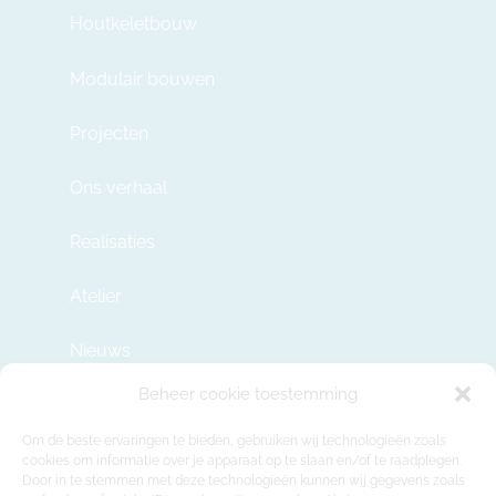
Houtkeletbouw
Modulair bouwen
Projecten
Ons verhaal
Realisaties
Atelier
Nieuws
Beheer cookie toestemming
Contact
Om de beste ervaringen te bieden, gebruiken wij technologieën zoals
cookies om informatie over je apparaat op te slaan en/of te raadplegen.
Door in te stemmen met deze technologieën kunnen wij gegevens zoals
info@modulehome.be