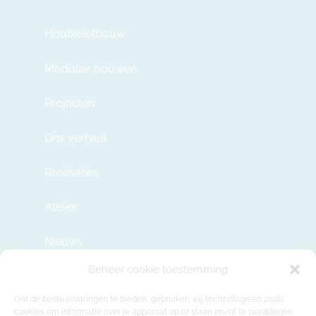
Houtkeletbouw
Modulair bouwen
Projecten
Ons verhaal
Realisaties
Atelier
Nieuws
Beheer cookie toestemming
Contact
Om de beste ervaringen te bieden, gebruiken wij technologieën zoals
cookies om informatie over je apparaat op te slaan en/of te raadplegen.