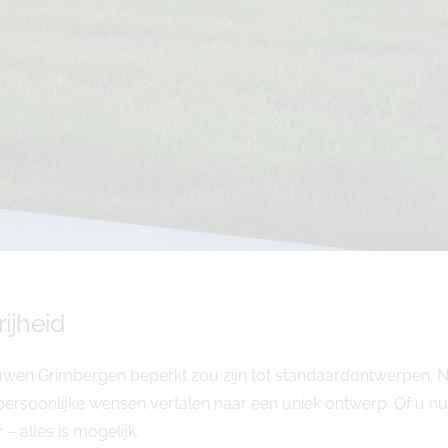
rijheid
uwen Grimbergen beperkt zou zijn tot standaardontwerpen. N
soonlijke wensen vertalen naar een uniek ontwerp. Of u nu k
 – alles is mogelijk.