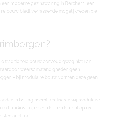
van een moderne gezinswoning in Berchem, een
ire bouw biedt verrassende mogelijkheden die
Grimbergen?
ie traditionele bouw eenvoudigweg niet kan
d, waardoor weersomstandigheden geen
l leggen – bij modulaire bouw vormen deze geen
anden in beslag neemt, realiseren wij modulaire
nterim huurkosten, en eerder rendement op uw
sten achteraf.