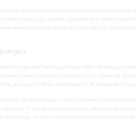
es worden gecombineerd, waardoor uw woning of gebouw volle
es kunnen eenvoudig worden uitgebreid door extra modules to
innen en expanderende bedrijven in de regio van Grimbergen
imbergen
ehome eigenlijk? Het traject begint altijd met een persoon
ten een ontwerp dat perfect aansluit bij uw visie en de spec
atie, privacy, zichtlijnen en integratie in de bestaande omgev
oductie van de modules in onze moderne productiefaciliteit.
a alles klaar is, worden de modules naar uw locatie getransp
en detaillering – en voor u het weet, heeft u de sleutel van 