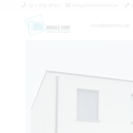
+32 2 669 36 50
info@modulehome.be
Houtkeletbouw