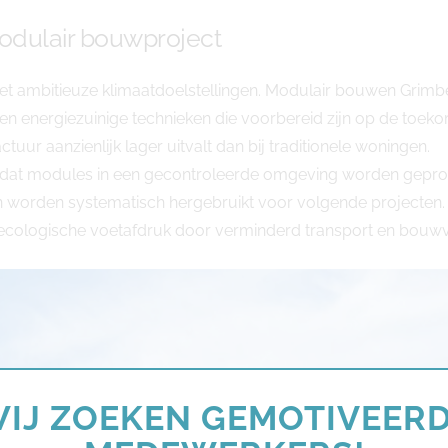
odulair bouwproject
met ambitieuze klimaatdoelstellingen. Modulair bouwen Grimbe
en energiezuinige technieken die voorbereid zijn op de toe
uur aanzienlijk lager uitvalt dan bij traditionele woningen.
ordat modules in een gecontroleerde omgeving worden gepr
en worden systematisch hergebruikt voor volgende projecten. 
e ecologische voetafdruk door verminderd transport en bouwv
IJ ZOEKEN GEMOTIVEER