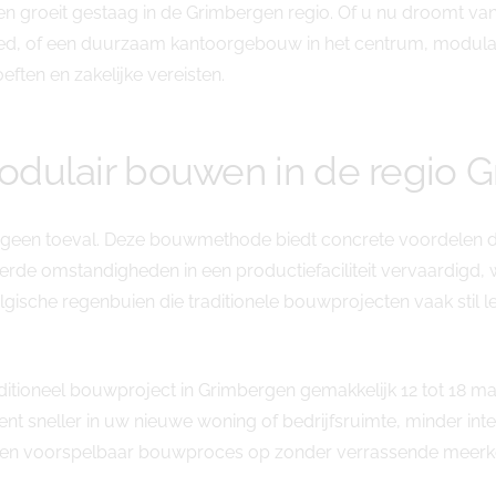
gen groeit gestaag in de Grimbergen regio. Of u nu droomt 
bied, of een duurzaam kantoorgebouw in het centrum, modula
ten en zakelijke vereisten.
dulair bouwen in de regio 
is geen toeval. Deze bouwmethode biedt concrete voordelen d
rde omstandigheden in een productiefaciliteit vervaardig
lgische regenbuien die traditionele bouwprojecten vaak sti
ditioneel bouwproject in Grimbergen gemakkelijk 12 tot 18 ma
kent sneller in uw nieuwe woning of bedrijfsruimte, minder i
en voorspelbaar bouwproces op zonder verrassende meerko