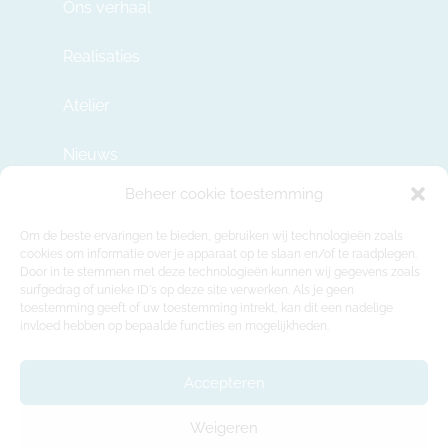
Ons verhaal
Realisaties
Atelier
Nieuws
Beheer cookie toestemming
Contact
Om de beste ervaringen te bieden, gebruiken wij technologieën zoals
cookies om informatie over je apparaat op te slaan en/of te raadplegen.
Door in te stemmen met deze technologieën kunnen wij gegevens zoals
info@modulehome.be
surfgedrag of unieke ID's op deze site verwerken. Als je geen
toestemming geeft of uw toestemming intrekt, kan dit een nadelige
+32 2 669 36 50
invloed hebben op bepaalde functies en mogelijkheden.
Maatschappelijke Zetel
Felix Roggemanskaai 7b, 1501 Buizingen
Accepteren
Productie-atelier en showroom
Weigeren
Rue de la Déportation 218, 1480 Tubeke