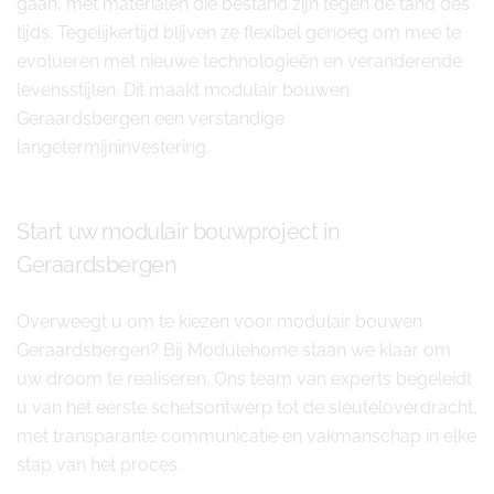
gaan, met materialen die bestand zijn tegen de tand des
tijds. Tegelijkertijd blijven ze flexibel genoeg om mee te
evolueren met nieuwe technologieën en veranderende
levensstijlen. Dit maakt modulair bouwen
Geraardsbergen een verstandige
langetermijninvestering.
Start uw modulair bouwproject in
Geraardsbergen
Overweegt u om te kiezen voor modulair bouwen
Geraardsbergen? Bij Modulehome staan we klaar om
uw droom te realiseren. Ons team van experts begeleidt
u van het eerste schetsontwerp tot de sleuteloverdracht,
met transparante communicatie en vakmanschap in elke
stap van het proces.