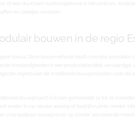
bied, of een duurzaam kantoorgebouw in het centrum, modula
ten en zakelijke vereisten.
dulair bouwen in de regio E
is geen toeval. Deze bouwmethode biedt concrete voordelen d
rde omstandigheden in een productiefaciliteit vervaardig
lgische regenbuien die traditionele bouwprojecten vaak sti
ditioneel bouwproject in Essen gemakkelijk 12 tot 18 maanden
kent sneller in uw nieuwe woning of bedrijfsruimte, minder i
en voorspelbaar bouwproces op zonder verrassende meerko