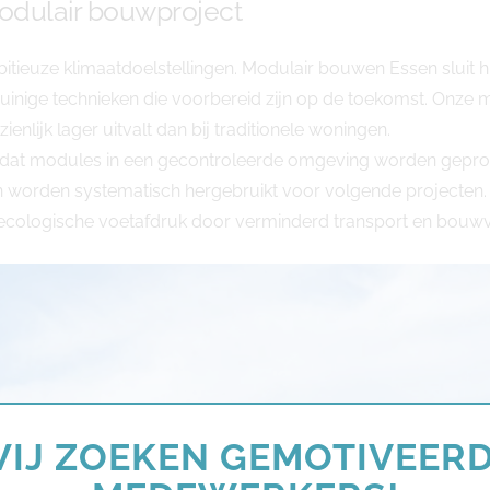
odulair bouwproject
bitieuze klimaatdoelstellingen. Modulair bouwen Essen sluit
uinige technieken die voorbereid zijn op de toekomst. Onze
nlijk lager uitvalt dan bij traditionele woningen.
ordat modules in een gecontroleerde omgeving worden gepr
en worden systematisch hergebruikt voor volgende projecten. 
e ecologische voetafdruk door verminderd transport en bouwv
IJ ZOEKEN GEMOTIVEER