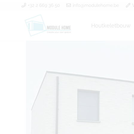
+32 2 669 36 50
info@modulehome.be
Houtkeletbouw