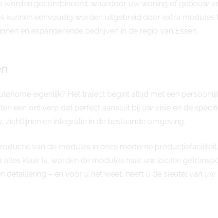
es worden gecombineerd, waardoor uw woning of gebouw volle
es kunnen eenvoudig worden uitgebreid door extra modules to
innen en expanderende bedrijven in de regio van Essen.
en
ehome eigenlijk? Het traject begint altijd met een persoon
ten een ontwerp dat perfect aansluit bij uw visie en de spec
y, zichtlijnen en integratie in de bestaande omgeving.
oductie van de modules in onze moderne productiefaciliteit.
a alles klaar is, worden de modules naar uw locatie getransp
en detaillering – en voor u het weet, heeft u de sleutel van 