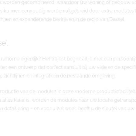
es worden gecombineerd, waardoor uw woning of gebouw volle
es kunnen eenvoudig worden uitgebreid door extra modules to
innen en expanderende bedrijven in de regio van Dessel.
sel
ehome eigenlijk? Het traject begint altijd met een persoon
ten een ontwerp dat perfect aansluit bij uw visie en de spec
y, zichtlijnen en integratie in de bestaande omgeving.
oductie van de modules in onze moderne productiefaciliteit.
a alles klaar is, worden de modules naar uw locatie getransp
en detaillering – en voor u het weet, heeft u de sleutel van 