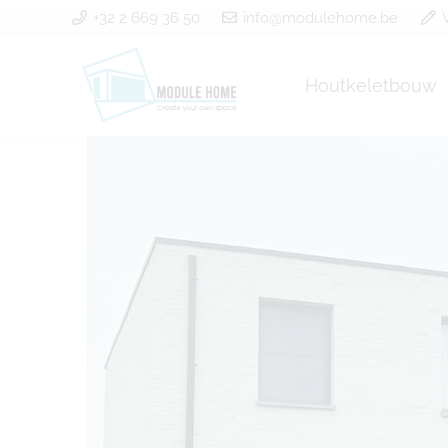
+32 2 669 36 50
info@modulehome.be
Houtkeletbouw