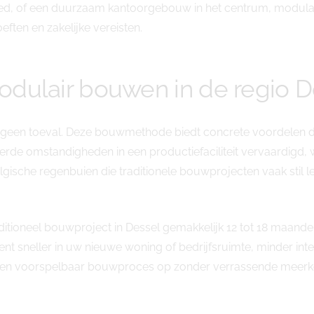
bied, of een duurzaam kantoorgebouw in het centrum, modula
ten en zakelijke vereisten.
dulair bouwen in de regio D
is geen toeval. Deze bouwmethode biedt concrete voordelen d
rde omstandigheden in een productiefaciliteit vervaardig
lgische regenbuien die traditionele bouwprojecten vaak sti
ditioneel bouwproject in Dessel gemakkelijk 12 tot 18 maande
kent sneller in uw nieuwe woning of bedrijfsruimte, minder i
en voorspelbaar bouwproces op zonder verrassende meerko