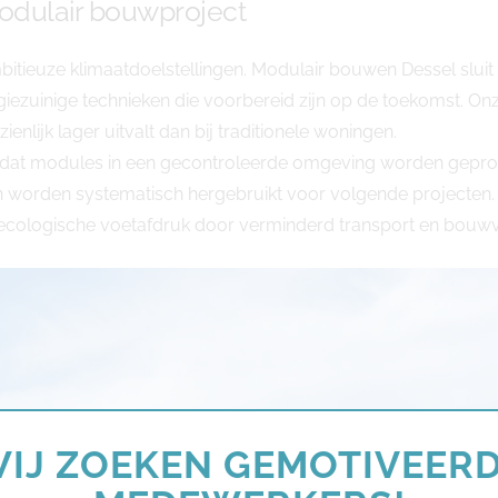
odulair bouwproject
mbitieuze klimaatdoelstellingen. Modulair bouwen Dessel slui
giezuinige technieken die voorbereid zijn op de toekomst. O
nlijk lager uitvalt dan bij traditionele woningen.
ordat modules in een gecontroleerde omgeving worden gepr
en worden systematisch hergebruikt voor volgende projecten. 
e ecologische voetafdruk door verminderd transport en bouwv
IJ ZOEKEN GEMOTIVEER