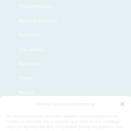
Houtkeletbouw
Modulair bouwen
Projecten
Ons verhaal
Realisaties
Atelier
Nieuws
Beheer cookie toestemming
Contact
Om de beste ervaringen te bieden, gebruiken wij technologieën zoals
cookies om informatie over je apparaat op te slaan en/of te raadplegen.
Door in te stemmen met deze technologieën kunnen wij gegevens zoals
info@modulehome.be