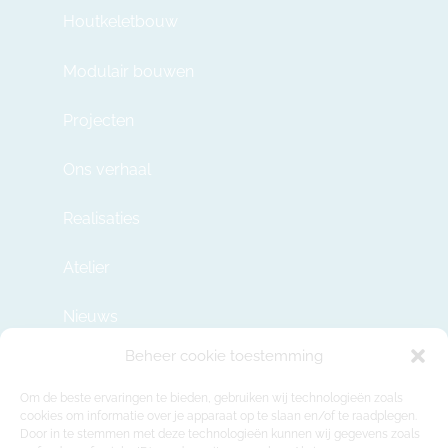
Houtkeletbouw
Modulair bouwen
Projecten
Ons verhaal
Realisaties
Atelier
Nieuws
Beheer cookie toestemming
Contact
Om de beste ervaringen te bieden, gebruiken wij technologieën zoals
cookies om informatie over je apparaat op te slaan en/of te raadplegen.
Door in te stemmen met deze technologieën kunnen wij gegevens zoals
info@modulehome.be