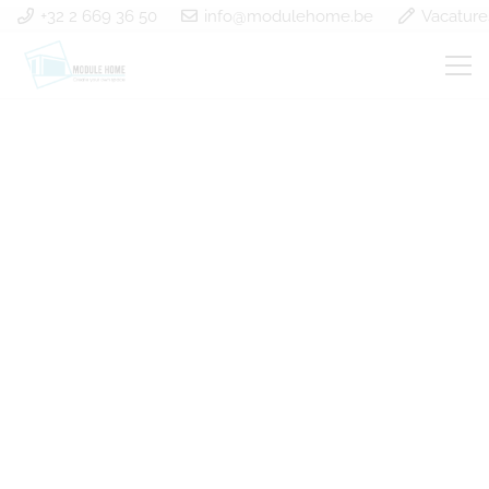
+32 2 669 36 50
info@modulehome.be
Vacature