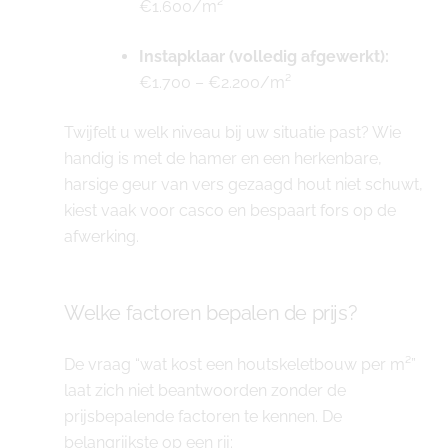
€1.600/m²
Instapklaar (volledig afgewerkt):
€1.700 – €2.200/m²
Twijfelt u welk niveau bij uw situatie past? Wie
handig is met de hamer en een herkenbare,
harsige geur van vers gezaagd hout niet schuwt,
kiest vaak voor casco en bespaart fors op de
afwerking.
Welke factoren bepalen de prijs?
De vraag “wat kost een houtskeletbouw per m²”
laat zich niet beantwoorden zonder de
prijsbepalende factoren te kennen. De
belangrijkste op een rij: