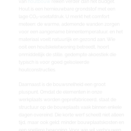
van
houtbouw
reiken verder dan het budget.
Hout is een hernieuwbare grondstof met een
lage CO₂-voetafdruk. U merkt het comfort
meteen: de warme, ademende wanden zorgen
voor een aangename binnentemperatuur, en het
materiaal voelt natuurlijk en gezond aan. Wie
ooit een houtskeletwoning betreedt, hoort
onmiddellijk de stille, gedempte akoestiek die
typisch is voor goed geïsoleerde
houtconstructies.
Daarnaast is de bouwsnelheid een groot
pluspunt. Omdat de elementen in onze
werkplaats worden geprefabriceerd, staat de
structuur op de bouwplaats vaak binnen enkele
dagen overeind. Die korte werf scheelt niet alleen
tijd, maar ook geld: minder bouwplaatskosten en
een snellere bewoning. Voor wie wil verbouwen