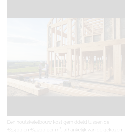
Een houtskeletbouw kost gemiddeld tussen de
€1.400 en €2.200 per m², afhankelijk van de gekozen