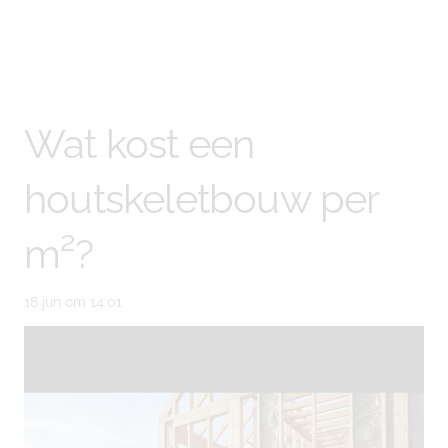
Wat kost een
houtskeletbouw per
m²?
18 jun om 14:01