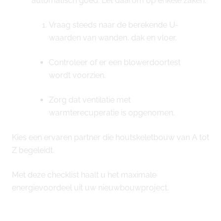
automatisch goed. Let daarom op enkele zaken:
Vraag steeds naar de berekende U-
waarden van wanden, dak en vloer.
Controleer of er een blowerdoortest
wordt voorzien.
Zorg dat ventilatie met
warmterecuperatie is opgenomen.
Kies een ervaren partner die houtskeletbouw van A tot
Z begeleidt.
Met deze checklist haalt u het maximale
energievoordeel uit uw nieuwbouwproject.