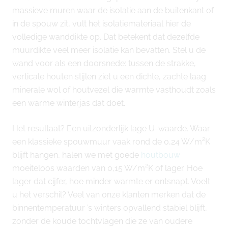
massieve muren waar de isolatie aan de buitenkant of
in de spouw zit, vult het isolatiemateriaal hier de
volledige wanddikte op. Dat betekent dat dezelfde
muurdikte veel meer isolatie kan bevatten. Stel u de
wand voor als een doorsnede: tussen de strakke,
verticale houten stijlen ziet u een dichte, zachte laag
minerale wol of houtvezel die warmte vasthoudt zoals
een warme winterjas dat doet.
Het resultaat? Een uitzonderlijk lage U-waarde. Waar
een klassieke spouwmuur vaak rond de 0,24 W/m²K
blijft hangen, halen we met goede
houtbouw
moeiteloos waarden van 0,15 W/m²K of lager. Hoe
lager dat cijfer, hoe minder warmte er ontsnapt. Voelt
u het verschil? Veel van onze klanten merken dat de
binnentemperatuur ’s winters opvallend stabiel blijft,
zonder de koude tochtvlagen die ze van oudere