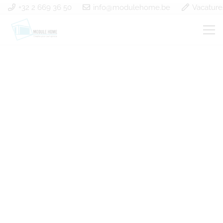
+32 2 669 36 50
info@modulehome.be
Vacature