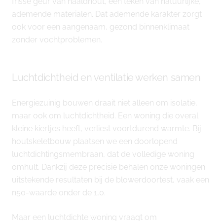
frisse geur van naaldhout, een teken van natuurlijke,
ademende materialen. Dat ademende karakter zorgt
ook voor een aangenaam, gezond binnenklimaat
zonder vochtproblemen.
Luchtdichtheid en ventilatie werken samen
Energiezuinig bouwen draait niet alleen om isolatie,
maar ook om luchtdichtheid. Een woning die overal
kleine kiertjes heeft, verliest voortdurend warmte. Bij
houtskeletbouw plaatsen we een doorlopend
luchtdichtingsmembraan, dat de volledige woning
omhult. Dankzij deze precisie behalen onze woningen
uitstekende resultaten bij de blowerdoortest, vaak een
n50-waarde onder de 1,0.
Maar een luchtdichte woning vraagt om