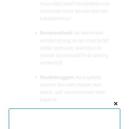
muurdikte biedt houtskeletbouw
aanzienlijk meer isolatie dan een
baksteenmuur.
Bouwsnelheid:
de elementen
worden droog en op maat in het
atelier gemaakt, waardoor er
minder bouwvocht in de woning
achterblijft.
Koudebruggen:
hout geleidt
warmte tien keer minder dan
beton, wat warmteverlies sterk
beperkt.
Close
Energiefactuur:
dankzij de hoge
this
isolatiewaarden ligt het verbruik
modu