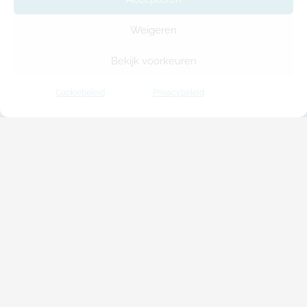
Weigeren
Bekijk voorkeuren
Cookiebeleid
Privacybeleid
ModuleHome biedt u een kwaliteitsvolle en
bijzonder flexibele oplossing voor al uw
behoeften aan extra woon-, werk- en
ontspanruimte.
Houtkeletbouw
Modulair bouwen
Projecten
Ons verhaal