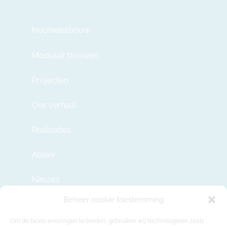
Houtkeletbouw
Modulair bouwen
Projecten
Ons verhaal
Realisaties
Atelier
Nieuws
Beheer cookie toestemming
Contact
Om de beste ervaringen te bieden, gebruiken wij technologieën zoals