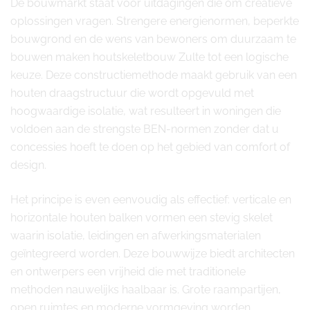
De bouwmarkt staat voor uitdagingen die om creatieve
oplossingen vragen. Strengere energienormen, beperkte
bouwgrond en de wens van bewoners om duurzaam te
bouwen maken houtskeletbouw Zulte tot een logische
keuze. Deze constructiemethode maakt gebruik van een
houten draagstructuur die wordt opgevuld met
hoogwaardige isolatie, wat resulteert in woningen die
voldoen aan de strengste BEN-normen zonder dat u
concessies hoeft te doen op het gebied van comfort of
design.
Het principe is even eenvoudig als effectief: verticale en
horizontale houten balken vormen een stevig skelet
waarin isolatie, leidingen en afwerkingsmaterialen
geïntegreerd worden. Deze bouwwijze biedt architecten
en ontwerpers een vrijheid die met traditionele
methoden nauwelijks haalbaar is. Grote raampartijen,
open ruimtes en moderne vormgeving worden