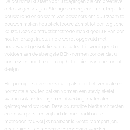
De bouwmarkt staat voor uitdagingen die om creatieve
oplossingen vragen. Strengere energienormen, beperkte
bouwgrond en de wens van bewoners om duurzaam te
bouwen maken houtskeletbouw Zemst tot een logische
keuze. Deze constructiemethode maakt gebruik van een
houten draagstructuur die wordt opgevuld met
hoogwaardige isolatie, wat resulteert in woningen die
voldoen aan de strengste BEN-normen zonder dat u
concessies hoeft te doen op het gebied van comfort of
design.
Het principe is even eenvoudig als effectief: verticale en
horizontale houten balken vormen een stevig skelet
waarin isolatie, leidingen en afwerkingsmaterialen
geïntegreerd worden. Deze bouwwijze biedt architecten
en ontwerpers een vrijheid die met traditionele
methoden nauwelijks haalbaar is. Grote raampartijen,
open ruimtes en moderne vormgeving worden