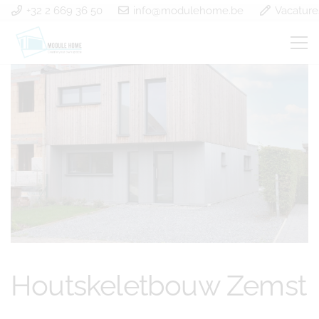
+32 2 669 36 50
info@modulehome.be
Vacature
Houtskeletbouw Zemst