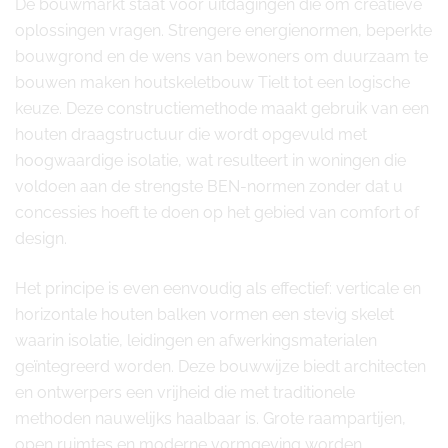
De bouwmarkt staat voor uitdagingen die om creatieve
oplossingen vragen. Strengere energienormen, beperkte
bouwgrond en de wens van bewoners om duurzaam te
bouwen maken houtskeletbouw Tielt tot een logische
keuze. Deze constructiemethode maakt gebruik van een
houten draagstructuur die wordt opgevuld met
hoogwaardige isolatie, wat resulteert in woningen die
voldoen aan de strengste BEN-normen zonder dat u
concessies hoeft te doen op het gebied van comfort of
design.
Het principe is even eenvoudig als effectief: verticale en
horizontale houten balken vormen een stevig skelet
waarin isolatie, leidingen en afwerkingsmaterialen
geïntegreerd worden. Deze bouwwijze biedt architecten
en ontwerpers een vrijheid die met traditionele
methoden nauwelijks haalbaar is. Grote raampartijen,
open ruimtes en moderne vormgeving worden