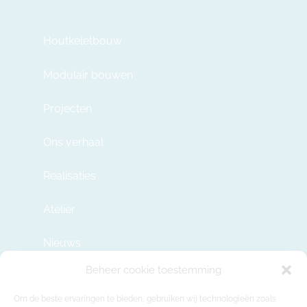
Houtkeletbouw
Modulair bouwen
Projecten
Ons verhaal
Realisaties
Atelier
Nieuws
Beheer cookie toestemming
Contact
Om de beste ervaringen te bieden, gebruiken wij technologieën zoals