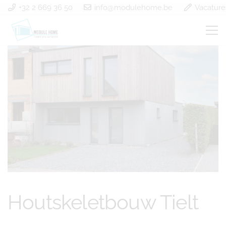
+32 2 669 36 50
info@modulehome.be
Vacature
Houtskeletbouw Tielt