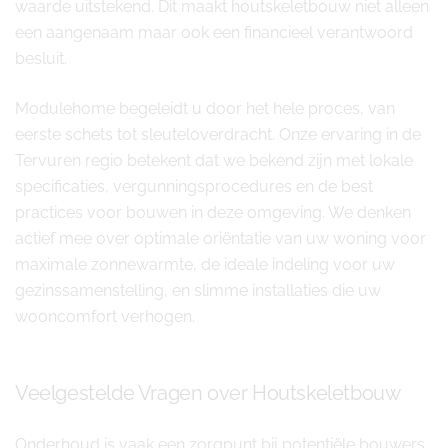
waarde uitstekend. Dit maakt houtskeletbouw niet alleen
een aangenaam maar ook een financieel verantwoord
besluit.
Modulehome begeleidt u door het hele proces, van
eerste schets tot sleuteloverdracht. Onze ervaring in de
Tervuren regio betekent dat we bekend zijn met lokale
specificaties, vergunningsprocedures en de best
practices voor bouwen in deze omgeving. We denken
actief mee over optimale oriëntatie van uw woning voor
maximale zonnewarmte, de ideale indeling voor uw
gezinssamenstelling, en slimme installaties die uw
wooncomfort verhogen.
Veelgestelde Vragen over Houtskeletbouw
Onderhoud is vaak een zorgpunt bij potentiële bouwers.