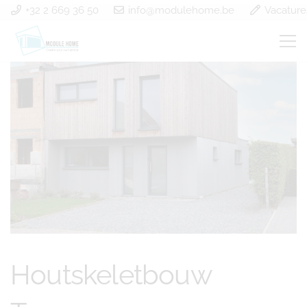
+32 2 669 36 50
info@modulehome.be
Vacature
Houtskeletbouw