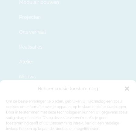
Modulair bouwen
Projecten
Ons verhaal
Realisaties
Atelier
Nieuws
Beheer cookie toestemming
Contact
Om de beste ervaringen te bieden, gebruiken wij technologieën zoals
cookies om informatie over je apparaat op te slaan en/of te raadplegen.
Door in te stemmen met deze technologieën kunnen wij gegevens zoals
info@modulehome.be
surfgedrag of unieke ID's op deze site verwerken. Als je geen
toestemming geeft of uw toestemming intrekt, kan dit een nadelige
+32 2 669 36 50
invloed hebben op bepaalde functies en mogelijkheden.
Maatschappelijke Zetel