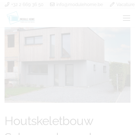
+32 2 669 36 50
info@modulehome.be
Vacature
Houtskeletbouw