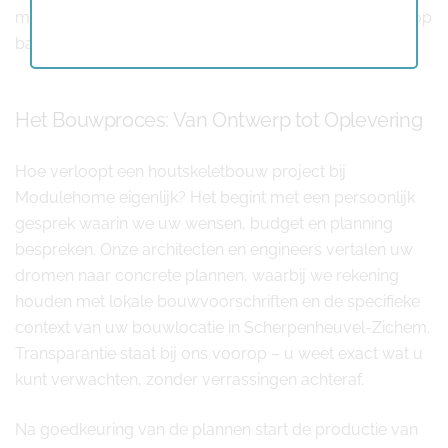
materialen die we gebruiken zorgvuldig geselecteerd op
basis van hun ecologische voetafdruk en recyclability.
Het Bouwproces: Van Ontwerp tot Oplevering
Hoe verloopt een houtskeletbouw project bij
Modulehome eigenlijk? Het begint met een persoonlijk
gesprek waarin we uw wensen, budget en planning
bespreken. Onze architecten en engineers vertalen uw
dromen naar concrete plannen, waarbij we rekening
houden met lokale bouwvoorschriften en de specifieke
context van uw bouwlocatie in Scherpenheuvel-Zichem.
Transparantie staat bij ons voorop – u weet exact wat u
kunt verwachten, zonder verrassingen achteraf.
Na goedkeuring van de plannen start de productie van