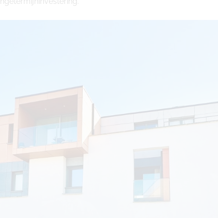
ngetermijninvestering.