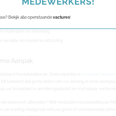
MEDEWERKERS!
olledige levensduur van uw woning
sse? Bekijk alle openstaande
vactures
!
oonbaar en minder financieringskosten
ve materialen en afwerking
arakter en moderne uitstraling
ome Aanpak
andaard houtskeletbouw. Onze expertise in
modulair bouwe
s. Dit betekent dat grote delen van uw woning in onze werk
ens op uw bouwplek te worden geplaatst en met elkaar verbond
u in de toekomst uitbreiden? Met modulaire houtskeletbouw P
 uw woning meegroeit met uw gezin of veranderende behoeft