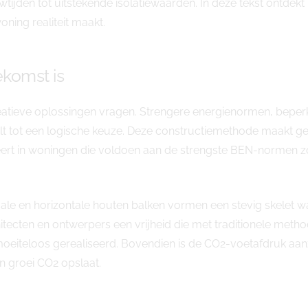
tijden tot uitstekende isolatiewaarden. In deze tekst ontde
ng realiteit maakt.
komst is
eatieve oplossingen vragen. Strengere energienormen, be
tot een logische keuze. Deze constructiemethode maakt geb
eert in woningen die voldoen aan de strengste BEN-normen zo
icale en horizontale houten balken vormen een stevig skelet wa
ecten en ontwerpers een vrijheid die met traditionele method
teloos gerealiseerd. Bovendien is de CO2-voetafdruk aanzi
jn groei CO2 opslaat.