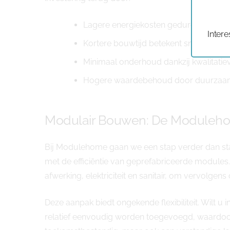
Lagere energiekosten gedurende de v
Intere
Kortere bouwtijd betekent sneller bew
Minimaal onderhoud dankzij kwalitatie
Hogere waardebehoud door duurzaam k
Modulair Bouwen: De Moduleh
Bij Modulehome gaan we een stap verder dan st
met de efficiëntie van geprefabriceerde module
afwerking, elektriciteit en sanitair, om vervolg
Deze aanpak biedt ongekende flexibiliteit. Wilt 
relatief eenvoudig worden toegevoegd, waardoor