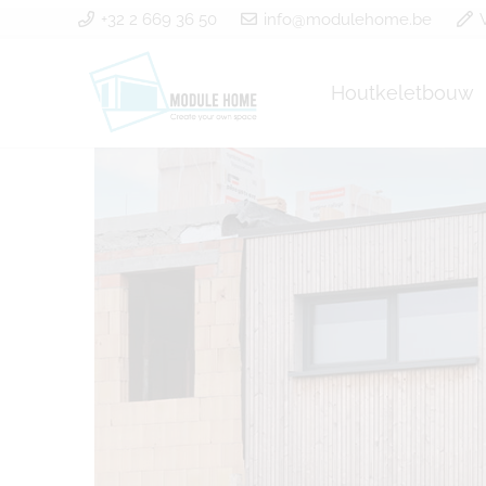
+32 2 669 36 50
info@modulehome.be
Houtkeletbouw