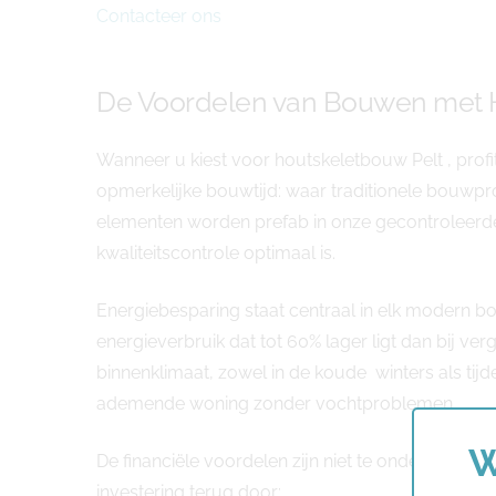
Contacteer ons
De Voordelen van Bouwen met H
Wanneer u kiest voor houtskeletbouw Pelt , prof
opmerkelijke bouwtijd: waar traditionele bouwpro
elementen worden prefab in onze gecontroleer
kwaliteitscontrole optimaal is.
Energiebesparing staat centraal in elk modern b
energieverbruik dat tot 60% lager ligt dan bij ver
binnenklimaat, zowel in de koude winters als t
ademende woning zonder vochtproblemen.
W
De financiële voordelen zijn niet te onderschatten
investering terug door: