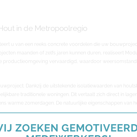
out in de Metropoolregio
iteert u van een reeks concrete voordelen die uw bouwproject
jecten maanden of zelfs jaren kunnen duren, realiseert Modu
de productieomgeving vervaardigd, waardoor weersomstandi
ouwproject. Dankzij de uitstekende isolatiewaarden van hout
gelijkbare traditionele woningen. Dit vertaalt zich direct in 
ijdens warme zomerdagen. De natuurlijke eigenschappen van 
IJ ZOEKEN GEMOTIVEER
. Hoewel de initiële investeringskosten vergelijkbaar kunnen z