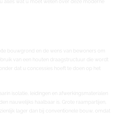
kt u alles wat u moet weten over deze moderne
perkte bouwgrond en de wens van bewoners om
ruik van een houten draagstructuur die wordt
nder dat u concessies hoeft te doen op het
arin isolatie, leidingen en afwerkingsmaterialen
en nauwelijks haalbaar is. Grote raampartijen,
enlijk lager dan bij conventionele bouw, omdat