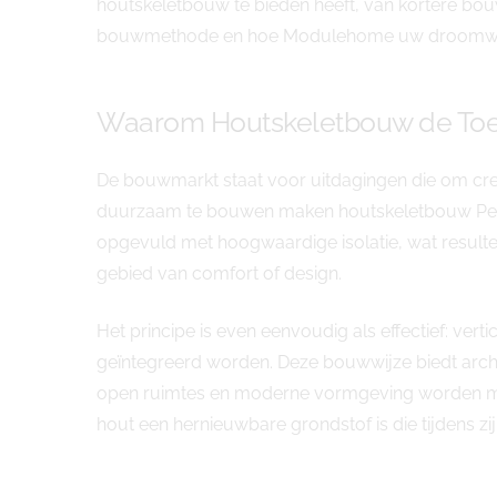
houtskeletbouw te bieden heeft, van kortere bouw
bouwmethode en hoe Modulehome uw droomwoni
Waarom Houtskeletbouw de Toe
De bouwmarkt staat voor uitdagingen die om cr
duurzaam te bouwen maken houtskeletbouw Pelt 
opgevuld met hoogwaardige isolatie, wat result
gebied van comfort of design.
Het principe is even eenvoudig als effectief: vert
geïntegreerd worden. Deze bouwwijze biedt archit
open ruimtes en moderne vormgeving worden moei
hout een hernieuwbare grondstof is die tijdens zi