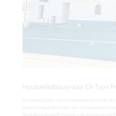
Houtskeletbouw voor Elk Type Pr
De veelzijdigheid van houtskeletbouw maakt dez
stadswoning in Berchem, een ruime gezinswoning 
Modulehome heeft ervaring met diverse projec