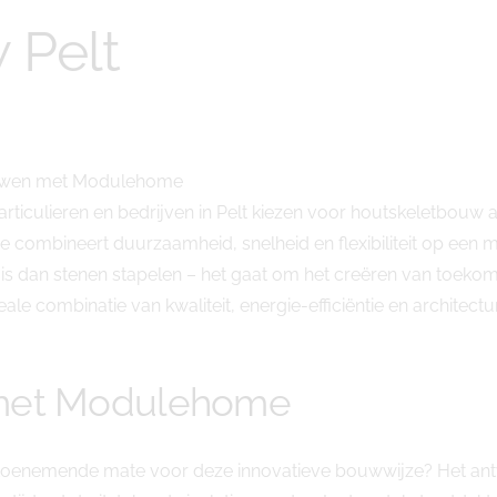
 Pelt
Bouwen met Modulehome
rticulieren en bedrijven in Pelt kiezen voor houtskeletbouw 
ineert duurzaamheid, snelheid en flexibiliteit op een mani
 dan stenen stapelen – het gaat om het creëren van toekoms
ale combinatie van kwaliteit, energie-efficiëntie en architectur
 met Modulehome
oenemende mate voor deze innovatieve bouwwijze? Het antwo