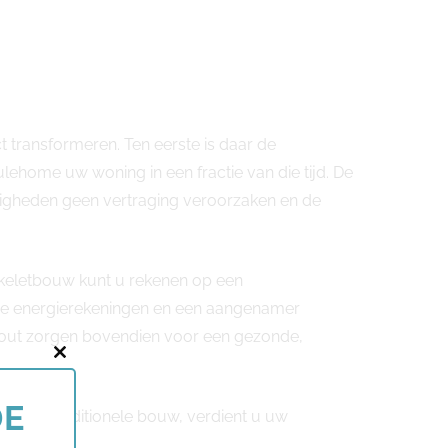
 transformeren. Ten eerste is daar de
lehome uw woning in een fractie van die tijd. De
gheden geen vertraging veroorzaken en de
skeletbouw kunt u rekenen op een
lagere energierekeningen en een aangenamer
hout zorgen bovendien voor een gezonde,
Close
this
DE
ijn met traditionele bouw, verdient u uw
module